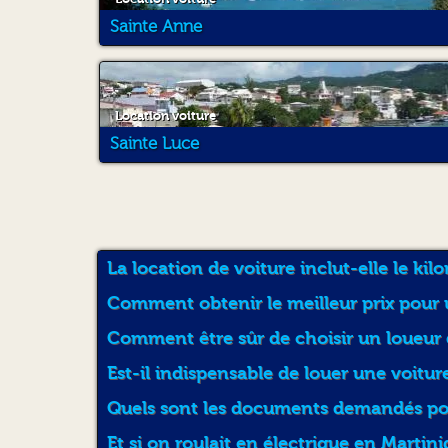
Sainte Anne
Location voiture
Sainte Luce
La location de voiture inclut-elle le kil
Comment obtenir le meilleur prix pour 
Comment être sûr de choisir un loueur 
Est-il indispensable de louer une voitur
Quels sont les documents demandés pour
Et si on roulait en électrique en Martini