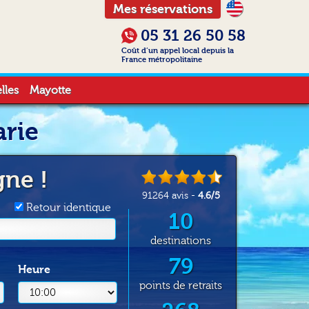
Mes réservations
05 31 26 50 58
Coût d’un appel local depuis la
France métropolitaine
lles
Mayotte
arie
gne !
91264
avis -
4.6
/
5
Retour identique
10
destinations
79
Heure
points de retraits