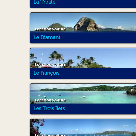
La Trinité
Location voiture
Le Diamant
Location voiture
Le François
Location voiture
Les Trois Îlets
Location voiture