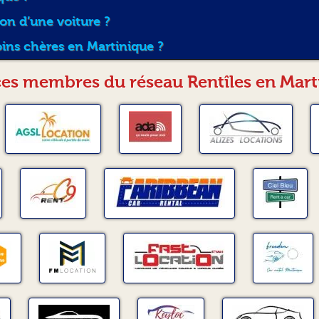
ion d’une voiture ?
oins chères en Martinique ?
es membres du réseau Rentîles en Mart