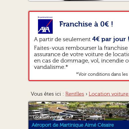
pr
te
le
vr
Franchise à 0€ !
4€ par jour 
A partir de seulement
Faites-vous rembourser la franchise
assurance de votre voiture de locat
en cas de dommage, vol, incendie 
vandalisme.*
*Voir conditions dans les 
Vous êtes ici :
Rentîles
›
Location voiture
Location voiture
Aéroport de Martinique Aimé Césaire