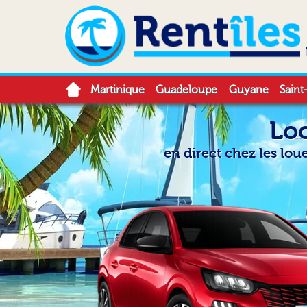
Martinique
Guadeloupe
Guyane
Saint
Loc
en direct chez les lou