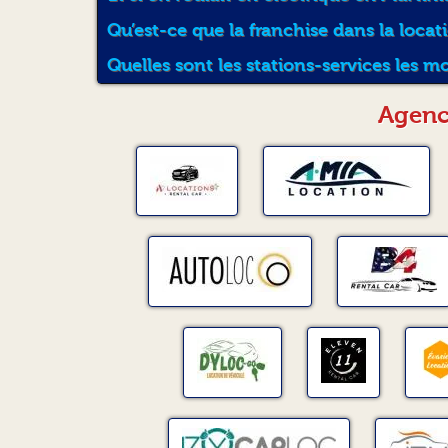
Qu’est-ce que la franchise dans la locat
Quelles sont les stations-services les m
Agenc