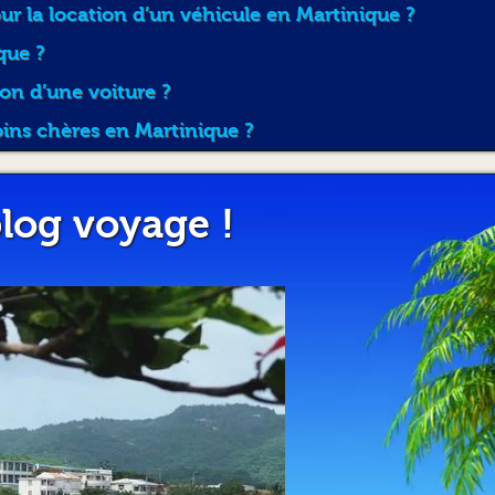
 la location d’un véhicule en Martinique ?
toutefois des infractions qui résulteraient d'une faut
la franchise en vigueur ainsi que les frais de remorq
que ?
le cas où celui-ci a souscrit au complément pour rédu
facture sera délivrée au loueur, celle-ci pourra lui êtr
ion d’une voiture ?
oins chères en Martinique ?
ARTICLE 6 : CLA
L'inobservation de l'article 5 du présent contrat entraîne
moratoires, l'application, à titre de clause pénale, d'u
log voyage !
cent (20 %) des sommes restant effectivement dues, c
du Code Civil.
ARTICLE 7 : A
Seuls le client et les conducteurs agréés par JP
articles 1 et 4 peuvent se prévaloir de la qualité d'assur
s'engagent donc à participer comme assurés au bénéf
copie est à la disposition du client au principal établ
dommages en illimité contre les tiers suivant la régl
véhicule est immatriculé. Le client donne par le présen
s'engage à en observer les clauses et conditions. De pl