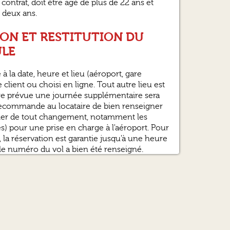
contrat, doit être âgé de plus de 22 ans et
e deux ans.
TION ET RESTITUTION DU
ULE
é à la date, heure et lieu (aéroport, gare
e client ou choisi en ligne. Tout autre lieu est
heure prévue une journée supplémentaire sera
commande au locataire de bien renseigner
ormer de tout changement, notamment les
) pour une prise en charge à l'aéroport. Pour
, la réservation est garantie jusqu'à une heure
si le numéro du vol a bien été renseigné.
 prise en charge et restitution avant 8h00
 DU VEHICULE
us réserve des défauts non apparents dont
u moment de sa prise en charge, et qu'il aura