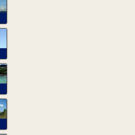
faite amender le cas échéant. La détérioration des p
causés aux jantes ainsi que toutes dégradations exté
involontairement, y compris en cas de vandalisme (rayu
la charge du client. Le client est responsable des dégr
volontairement ou involontairement (bris d'accessoires,
ARTICLE 4 : DECHEAN
Sous risque d'être exclu de la garantie d'assurance, le 
utilisé :
par un conducteur sous l'emprise d'un état alco
modifient les réflexes indispensables à la condui
pour propulser ou tirer tout véhicule quelcon
dans le cadre de compétition.
pour être reloué - pour le transport à titre oné
pour donner des cours de conduite. Par ailleurs,
hypothéquer ou mettre en gage le présent cont
outillage, ni les traiter de manière à porter
Le client est soumis à toutes les obligations législati
autres lois, relatives aux transports de marchandises 
le loueur, transports publics ou privés, selon l'usage au