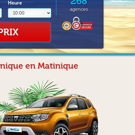
268
Heure
agences
PRIX
inique en Matinique