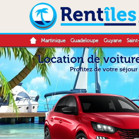
Martinique
Guadeloupe
Guyane
Saint
Location de voitur
Profitez de votre séjou