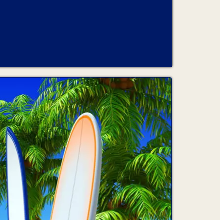
e incombant au loueur. Toutefois le montant de
uage resteront à la charge du client même dans
ction de franchise. En fin de location une
e délivrée en agence ou par mail.
USE PENALE :
ra, outre les frais répétables et intérêts
ne indemnité fixée forfaitairement à vingt pour
onformément aux dispositions de l'art. 1229
SSURANCE :
M LOCATION AUTOMOBILES conformément aux
é. Le client et tout client avisé autorisé
ice d'une police d'assurance automobile dont
issement du loueur. Cette police couvre les
ementation en vigueur dans le pays où le
t contrat son accord à ladite police et
us, le client s'engage à prendre toutes les