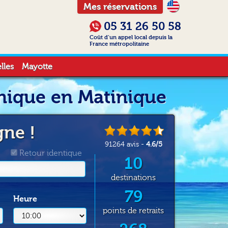
Mes réservations
05 31 26 50 58
Coût d’un appel local depuis la
France métropolitaine
lles
Mayotte
inique en Matinique
gne !
91264
avis -
4.6
/
5
Retour identique
10
destinations
79
Heure
points de retraits