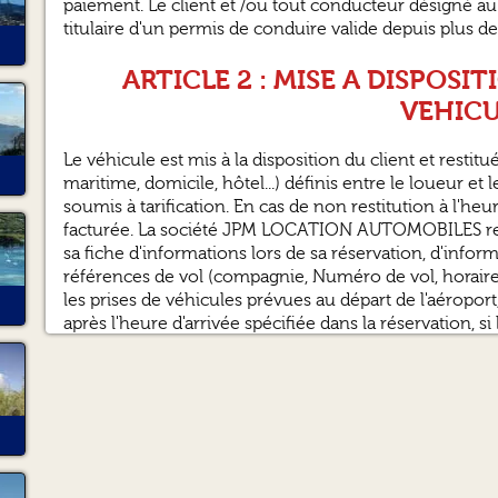
paiement. Le client et /ou tout conducteur désigné au 
titulaire d'un permis de conduire valide depuis plus d
ARTICLE 2 : MISE A DISPOSI
VEHIC
Le véhicule est mis à la disposition du client et restitu
maritime, domicile, hôtel...) définis entre le loueur et l
soumis à tarification. En cas de non restitution à l'
facturée. La société JPM LOCATION AUTOMOBILES re
sa fiche d'informations lors de sa réservation, d'inf
références de vol (compagnie, Numéro de vol, horaires
les prises de véhicules prévues au départ de l'aéroport
après l'heure d'arrivée spécifiée dans la réservation, 
Toutes prises en charge et restitution après 20h00 ou
sont soumises à une majoration de 20.00€
ARTICLE 3 : ETAT
Le client reconnaît que le véhicule est conforme (so
mécaniques), à la fiche d'état qu'il a dûment signée a