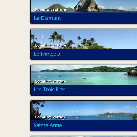
Location voiture
Le Diamant
Location voiture
Le François
Location voiture
Les Trois Îlets
Location voiture
Sainte Anne