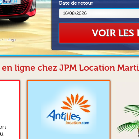
Date
de retour
VOIR LES 
ur la plage
e en ligne chez JPM Location Mart
!
ion
ou