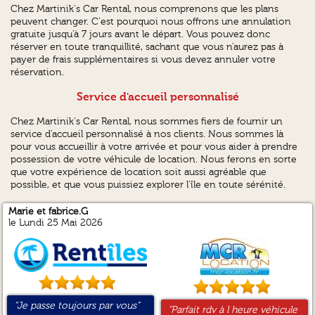
Chez Martinik's Car Rental, nous comprenons que les plans
peuvent changer. C'est pourquoi nous offrons une annulation
gratuite jusqu'à 7 jours avant le départ. Vous pouvez donc
réserver en toute tranquillité, sachant que vous n'aurez pas à
payer de frais supplémentaires si vous devez annuler votre
réservation.
Service d'accueil personnalisé
Chez Martinik's Car Rental, nous sommes fiers de fournir un
service d'accueil personnalisé à nos clients. Nous sommes là
pour vous accueillir à votre arrivée et pour vous aider à prendre
possession de votre véhicule de location. Nous ferons en sorte
que votre expérience de location soit aussi agréable que
possible, et que vous puissiez explorer l'île en toute sérénité.
Marie et fabrice.G
Hugues.B
Jean francois.B
JEAN-MARC.B
le Lundi 25 Mai 2026
“Je passe toujours par vous”
“R.A.S”
“Site facile à exploiter
“Très clairs”
"Parfait rdv à l heure véhicule
"R.A.S"
"Voiture conforme et propre
"Accueil parfait