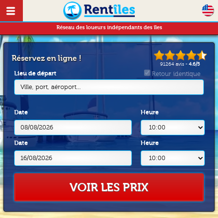
Réseau des loueurs indépendants des îles
Réservez en ligne !
91264
avis -
4.6
/
5
Lieu de départ
Retour identique
Ville, port, aéroport...
Date
Heure
Date
Heure
VOIR LES PRIX