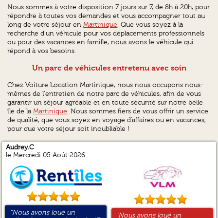
Nous sommes à votre disposition 7 jours sur 7, de 8h à 20h, pour
répondre à toutes vos demandes et vous accompagner tout au
long de votre séjour en
Martinique
. Que vous soyez à la
recherche d'un véhicule pour vos déplacements professionnels
ou pour des vacances en famille, nous avons le véhicule qui
répond à vos besoins.
Un parc de véhicules entretenu avec soin
Chez Voiture Location Martinique, nous nous occupons nous-
mêmes de l'entretien de notre parc de véhicules, afin de vous
garantir un séjour agréable et en toute sécurité sur notre belle
île de la
Martinique
. Nous sommes fiers de vous offrir un service
de qualité, que vous soyez en voyage d'affaires ou en vacances,
pour que votre séjour soit inoubliable !
Audrey.C
Emmanuel.B
Deland.L
Franck.C
le Mercredi 05 Août 2026
“Nous avons loué un
“sans problème”
“Bon service”
“Réservation facile à faire en
"Nous avons loué un
"sans problème"
"Loueur convivial, bon
"Le loueur avait fait un point