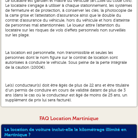
Le locataire est gardien et maître du véhicule (art.1384 du code civil).
Le locataire s’engage à utiliser à chaque stationnement, les systèmes
de fermeture et de protection, à conserver les clés, la photocopie de
la carte grise et l’attestation d’assurance ainsi que le double du
contrat d’assurance du véhicule, hors du véhicule et hors d’atteinte
de personnes mal attentionnées. Le loueur attire l’attention du
locataire sur les risques de vols d’effets personnels non surveillés
sur les plage.
La location est personnelle, non transmissible et seules les
personnes dont le nom figure sur le contrat de location sont
autorisées à conduire le véhicule. Sous peine de la perte intégrale
de la caution (1000€).
Le(s) conducteur(s) doit être âgés de plus de 22 ans et être titulaire
d’un permis de conduire en cours de validité datant de plus de 3
ans (dans le cas où le conducteur est âgé de moins de 25 ans, un
supplément de prix lui sera facturé).
La présentation du permis original est obligatoire lors de la prise du
FAQ Location Martinique
véhicule.
La location de voiture inclut-elle le kilométrage illimité en
Martinique ?