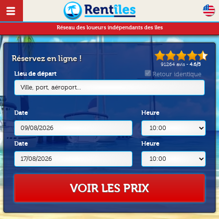
Réseau des loueurs indépendants des îles
Réservez en ligne !
91264
avis -
4.6
/
5
Lieu de départ
Retour identique
Ville, port, aéroport...
Date
Heure
Date
Heure
VOIR LES PRIX