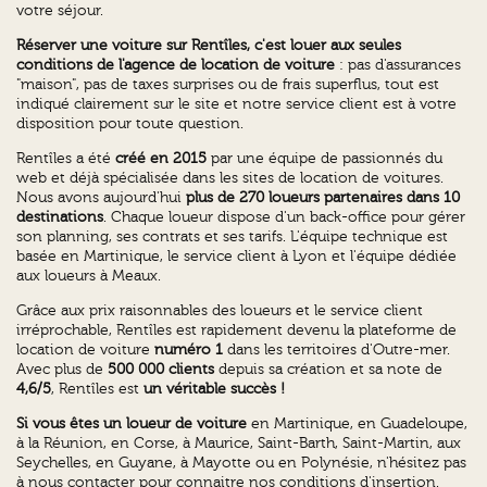
votre séjour.
Réserver une voiture sur Rentîles, c'est louer aux seules
conditions de l'agence de location de voiture
: pas d'assurances
"maison", pas de taxes surprises ou de frais superflus, tout est
indiqué clairement sur le site et notre service client est à votre
disposition pour toute question.
Rentîles a été
créé en 2015
par une équipe de passionnés du
web et déjà spécialisée dans les sites de location de voitures.
Nous avons aujourd'hui
plus de 270 loueurs partenaires dans 10
destinations
. Chaque loueur dispose d'un back-office pour gérer
son planning, ses contrats et ses tarifs. L'équipe technique est
basée en Martinique, le service client à Lyon et l'équipe dédiée
aux loueurs à Meaux.
Grâce aux prix raisonnables des loueurs et le service client
irréprochable, Rentîles est rapidement devenu la plateforme de
location de voiture
numéro 1
dans les territoires d'Outre-mer.
Avec plus de
500 000 clients
depuis sa création et sa note de
4,6/5
, Rentîles est
un véritable succès !
Si vous êtes un loueur de voiture
en Martinique, en Guadeloupe,
à la Réunion, en Corse, à Maurice, Saint-Barth, Saint-Martin, aux
Seychelles, en Guyane, à Mayotte ou en Polynésie, n'hésitez pas
à nous contacter pour connaitre nos conditions d'insertion.