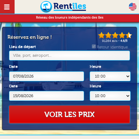
Réseau des loueurs indépendants des îles
Réservez en ligne !
91264
avis -
4.6
/
5
Lieu de départ
Retour identique
Date
Heure
Date
Heure
VOIR LES PRIX