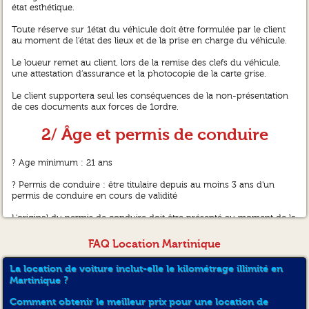
état esthétique.
Toute réserve sur 1état du véhicule doit être formulée par le client
au moment de l’état des lieux et de la prise en charge du véhicule.
Le loueur remet au client, lors de la remise des clefs du véhicule,
une attestation d’assurance et la photocopie de la carte grise.
Le client supportera seul les conséquences de la non-présentation
de ces documents aux forces de 1ordre.
2/ Âge et permis de conduire
? Age minimum : 21 ans
? Permis de conduire : être titulaire depuis au moins 3 ans d'un
permis de conduire en cours de validité
L'original du permis de conduire doit être présenté au moment de la
prise du véhicule.
FAQ Location Martinique
3/ Moyen de paiement
La location de voiture inclut-elle le kilométrage illimité en
A/ Règlement de la location
Martinique ?
Règlement au comptoir : Le règlement du montant estimé de la
Comment obtenir le meilleur prix pour une location de
location sera exigé à la prise du véhicule.