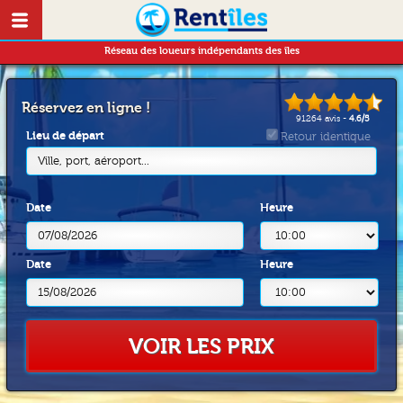
Réseau des loueurs indépendants des îles
Réservez en ligne !
91264
avis -
4.6
/
5
Lieu de départ
Retour identique
Ville, port, aéroport...
Date
Heure
Date
Heure
VOIR LES PRIX