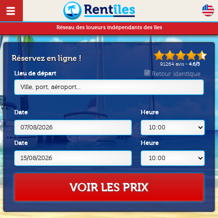
Réseau des loueurs indépendants des îles
Réservez en ligne !
91264
avis -
4.6
/
5
Lieu de départ
Retour identique
Ville, port, aéroport...
Date
Heure
Date
Heure
VOIR LES PRIX