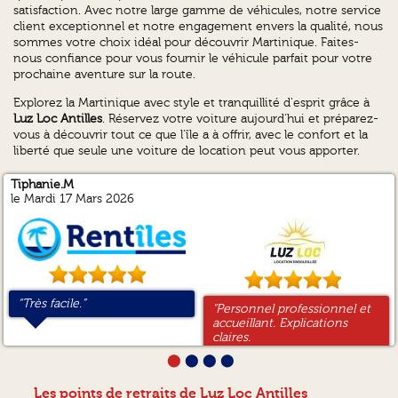
satisfaction. Avec notre large gamme de véhicules, notre service
client exceptionnel et notre engagement envers la qualité, nous
sommes votre choix idéal pour découvrir Martinique. Faites-
nous confiance pour vous fournir le véhicule parfait pour votre
prochaine aventure sur la route.
Explorez la Martinique avec style et tranquillité d'esprit grâce à
Luz Loc Antilles
. Réservez votre voiture aujourd'hui et préparez-
vous à découvrir tout ce que l'île a à offrir, avec le confort et la
liberté que seule une voiture de location peut vous apporter.
Tiphanie.M
GREGORY.M
Lenoir.N
le Mardi 17 Mars 2026
“Très facile.”
“Parfait aussi simple, rapide
“bon tarif et tres bon
"Personnel professionnel et
"Tout simplement parfait
"Ponctualite et sourire, avec
et efficace.”
service”
accueillant. Explications
rien à redire communication
livraison a l hotel. Je
claires.
et disponibilité parfaite. "
recommande"
Avons bénéficié d'un
⬤
⬤
⬤
⬤
surclassement du véhicule
car la livraison n a pas pu se
Les points de retraits de Luz Loc Antilles
faire en fin de matinée mais