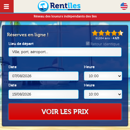
Réseau des loueurs indépendants des îles
Réservez en ligne !
91264
avis -
4.6
/
5
Lieu de départ
Retour identique
Ville, port, aéroport...
Date
Heure
Date
Heure
VOIR LES PRIX