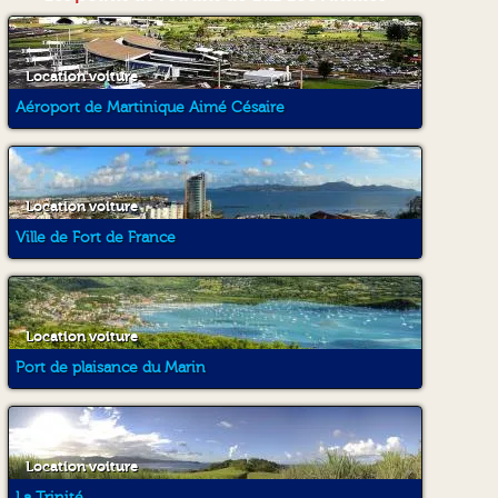
en début d apres midi. Tout
s'est bien passé. Je
recommande cette agence
de location Luz Loc. "
Location voiture
Aéroport de Martinique Aimé Césaire
Location voiture
Ville de Fort de France
Location voiture
Port de plaisance du Marin
Location voiture
La Trinité