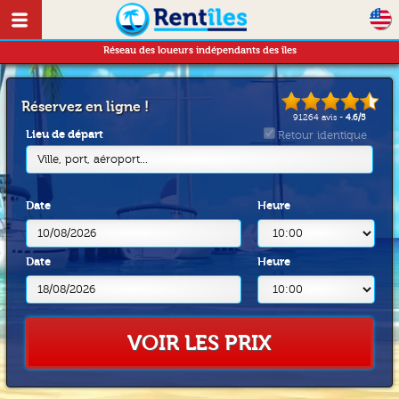
Réseau des loueurs indépendants des îles
Réservez en ligne !
91264
avis -
4.6
/
5
Lieu de départ
Retour identique
Ville, port, aéroport...
Date
Heure
Date
Heure
VOIR LES PRIX