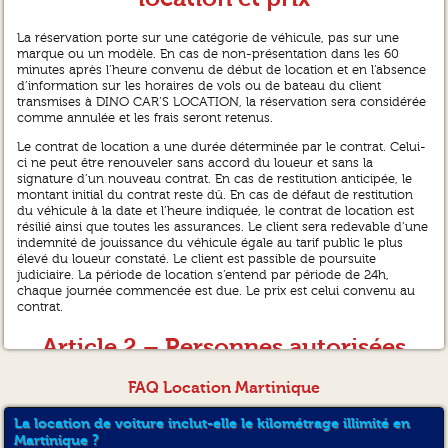
La réservation porte sur une catégorie de véhicule, pas sur une
marque ou un modèle. En cas de non-présentation dans les 60
minutes après l’heure convenu de début de location et en l’absence
d’information sur les horaires de vols ou de bateau du client
transmises à DINO CAR’S LOCATION, la réservation sera considérée
comme annulée et les frais seront retenus.
Le contrat de location a une durée déterminée par le contrat. Celui-
ci ne peut être renouveler sans accord du loueur et sans la
signature d’un nouveau contrat. En cas de restitution anticipée, le
montant initial du contrat reste dû. En cas de défaut de restitution
du véhicule à la date et l’heure indiquée, le contrat de location est
résilié ainsi que toutes les assurances. Le client sera redevable d’une
indemnité de jouissance du véhicule égale au tarif public le plus
élevé du loueur constaté. Le client est passible de poursuite
judiciaire. La période de location s’entend par période de 24h,
chaque journée commencée est due. Le prix est celui convenu au
contrat.
Article 2 – Personnes autorisées
à conduire le véhicule
FAQ Location Martinique
Seul le client et le cas échéant un second conducteur mentionné au
La location de voiture inclut-elle le kilométrage illimité en
contrat sont autorisés à conduire le véhicule. Les 2 conducteurs
Martinique ?
sont tenus de présenter l’original de leur permis de conduire et leur