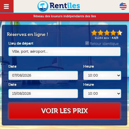
Réseau des loueurs indépendants des îles
Réservez en ligne !
91264
avis -
4.6
/
5
Lieu de départ
Retour identique
Ville, port, aéroport...
Date
Heure
Date
Heure
VOIR LES PRIX