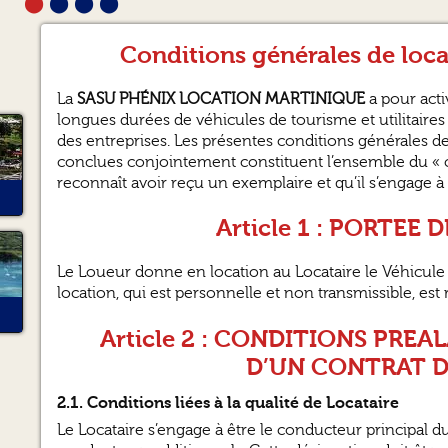
⬤
⬤
⬤
⬤
changé entre le moment
de la réservation et le
Conditions générales de loc
jour de la prise de la
voiture, heureusement je
n'ai pas eu de problème."
La
SASU PHÉNIX LOCATION MARTINIQUE
a pour acti
longues durées de véhicules de tourisme et utilitaires s
des entreprises. Les présentes conditions générales de
conclues conjointement constituent l’ensemble du « co
reconnaît avoir reçu un exemplaire et qu’il s’engage à 
Article 1 : PORTEE
Le Loueur donne en location au Locataire le Véhicule d
location, qui est personnelle et non transmissible, est 
Article 2 : CONDITIONS PRE
D’UN CONTRAT 
2.1. Conditions liées à la qualité de Locataire
Le Locataire s’engage à être le conducteur principal d