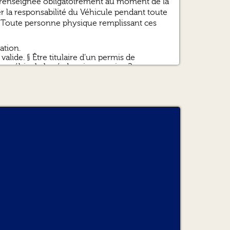
e renseignée obligatoirement au moment de la
er la responsabilité du Véhicule pendant toute
) ? Toute personne physique remplissant ces
ation.
valide. § Être titulaire d’un permis de
u véhicule loué, depuis au moins 2 ans ou
ssermentée de moins de 6 mois de son permis
lidité à son nom tant à la date de la
retour effectif du Véhicule.
de 3 mois pour toute première location.
 la société datant de moins de trois mois et un
rale, autorisant expressément la location par
”) ? Toute personne physique remplissant les
ocataire.
rsonne non expressément désignée et/ou
expressément exclue du droit de conduire le
ter les documents d’identification listés à
ersonne non autorisée de conduire le Véhicule,
itions Générales de Location et le Locataire