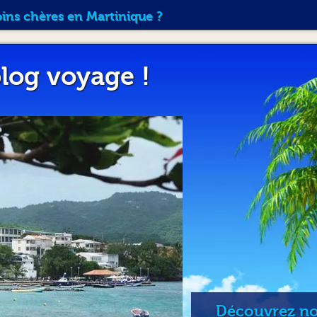
sera responsable de toute conséquence pouvant en résu
oins chères en Martinique ?
envers le Loueur des préjudices causés par le Locata
ces circonstances, le conducteur non autorisé ne sera 
complémentaires éventuelles souscrites auprès du Loue
(assurance obligatoire) s’appliquera.
log voyage !
Article 3 : CONDITIONS DE C
LOCAT
3.1. Reconnaissance de l’état du véhicule loué à la
Le Loueur loue au Locataire le Véhicule et ses éventue
du présent Contrat. Le Locataire reconnaît que le Véhic
le plein de carburant et sans dommage apparent, à l’exc
fiche « état du véhicule ». Cette dernière, annexée au 
location et est signée par le Loueur et le Locataire. T
fiche « état du véhicule » sera imputable au Locataire.
restitution du Véhicule dans un état conforme à celui 
remise en état ou de remise en conformité éventuels
3.2. Arrhes et Dépôt de Garantie
Le Locataire doit remettre au départ de la location :
Découvrez nos