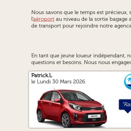
Nous savons que le temps est précieux, s
l'
aéroport
au niveau de la sortie bagage 
de transport pour rejoindre notre agence
En tant que jeune loueur indépendant, no
questions et besoins. Nous nous engageon
Patrick.L
Pascal.D
Daniel.E
Yvon.H
le Lundi 30 Mars 2026
“
“Ras
“T
“T
q
v
j
s