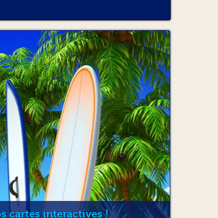
lter, y compris la possibilité de répondre
ire et/ou une personne non autorisée. Dans
pas couvert par les garanties
ur. Seule l’assurance responsabilité civile
ONCLUSION DU CONTRAT DE
ION
 date de signature du Contrat de Location
ls accessoires, tels que décrits aux conditions
ule lui est remis par le Loueur, propre, avec
eption de ceux identifiés et précisés sur la
Contrat, décrit le Véhicule au départ de la
oute défectuosité non signalée au départ sur la
 Le Locataire est seul responsable de la
du départ et réglera au Loueur les frais de
.
 cartes interactives !