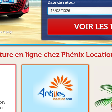
Date
de retour
VOIR LES 
ur la plage
ture en ligne chez Phénix Locati
!
ion
ou