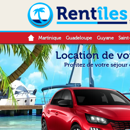
Martinique
Guadeloupe
Guyane
Saint
Location de vo
Profitez de votre séjour