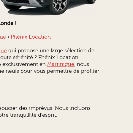
monde !
que
›
Phénix Location
que
qui propose une large sélection de
 toute sérénité ? Phénix Location
té exclusivement en
Martinique
, nous
me neufs pour vous permettre de profiter
s soucier des imprévus. Nous incluons
re tranquillité d'esprit.