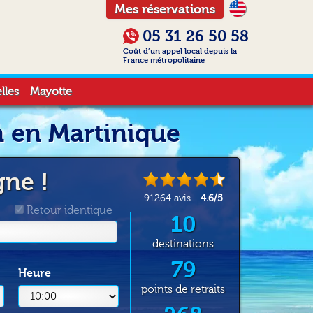
Mes réservations
05 31 26 50 58
Coût d’un appel local depuis la
France métropolitaine
lles
Mayotte
n en Martinique
gne !
91264
avis -
4.6
/
5
Retour identique
10
destinations
79
Heure
points de retraits