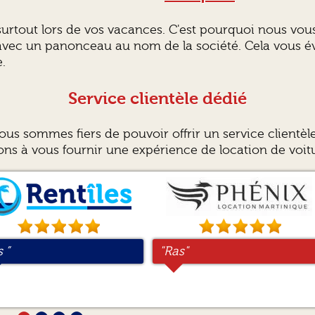
urtout lors de vos vacances. C'est pourquoi nous vous
avec un panonceau au nom de la société. Cela vous é
.
Service clientèle dédié
us sommes fiers de pouvoir offrir un service clientèl
s à vous fournir une expérience de location de voitu
ça fait plusieurs année
 ”
op”
rès bien ”
"Ras"
"Top"
"Très bien accueil et
"Le séjour avec la voiture
ue je réserve des
retour à l'aéroport super."
c'est bien passé, les
oitures chez Rentîles et
rendez-vous d'arrivé et
'en suis contant, c'est
de départ étaient parfait.
imple et efficace”
La caution de la voiture 