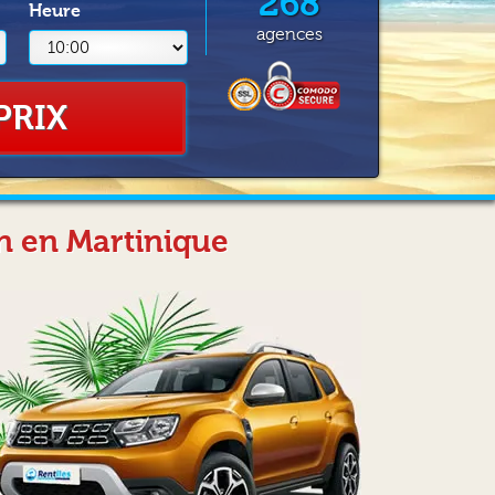
268
Heure
agences
PRIX
on en Martinique