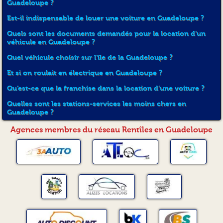
Guadeloupe ?
Est-il indispensable de louer une voiture en Guadeloupe ?
Quels sont les documents demandés pour la location d’un
véhicule en Guadeloupe ?
Quel véhicule choisir sur l’île de la Guadeloupe ?
Et si on roulait en électrique en Guadeloupe ?
Qu’est-ce que la franchise dans la location d’une voiture ?
Quelles sont les stations-services les moins chers en
Guadeloupe ?
Agences membres du réseau Rentîles en Guadeloupe