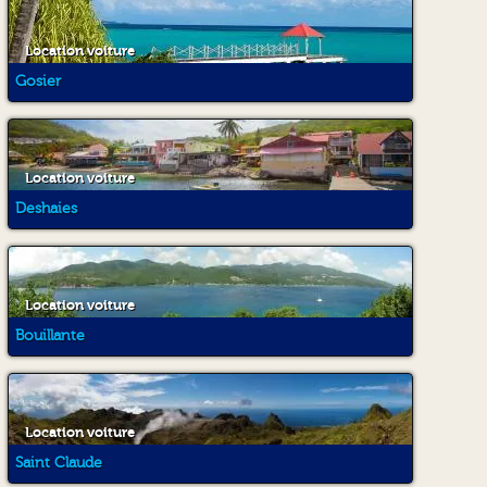
Location voiture
Gosier
Location voiture
Deshaies
Location voiture
Bouillante
Location voiture
Saint Claude