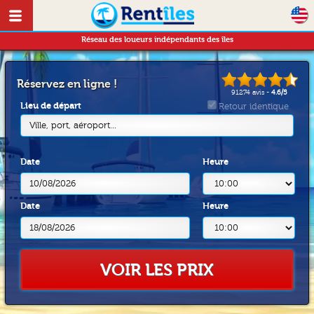
Réseau des loueurs indépendants des îles
Réservez en ligne !
91274
avis -
4.6
/
5
Lieu de départ
Retour identique
Ville, port, aéroport...
Date
Heure
Date
Heure
VOIR LES PRIX