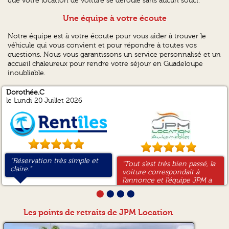
que votre location de voiture se déroule sans aucun souci.
Une équipe à votre écoute
Notre équipe est à votre écoute pour vous aider à trouver le
véhicule qui vous convient et pour répondre à toutes vos
questions. Nous vous garantissons un service personnalisé et un
accueil chaleureux pour rendre votre séjour en Guadeloupe
inoubliable.
Dorothée.C
ANTONY.H
CHRISTOPHE.L
Didier.O
le Lundi 20 Juillet 2026
“Réservation très simple et
“Facile et rapide ”
“Très bon service de
“Facilité pour réserver sans
"Tout s’est très bien passé, la
"Professionnel,bonne voiture
"Très bon service. Au
"Loueur sérieux et ponctuel."
claire.”
réservation.”
aucune mauvaise surprise.”
voiture correspondait à
Tout s'est bien passé "
rendez-vous à l'aéroport et
l’annonce et l’équipe JPM a
très bon service rendu. Je
été très accueillante."
recommande sans hésiter."
⬤
⬤
⬤
⬤
Les points de retraits de JPM Location