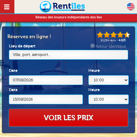
Réseau des loueurs indépendants des îles
Réservez en ligne !
91264
avis -
4.6
/
5
Lieu de départ
Retour identique
Ville, port, aéroport...
Date
Heure
Date
Heure
VOIR LES PRIX