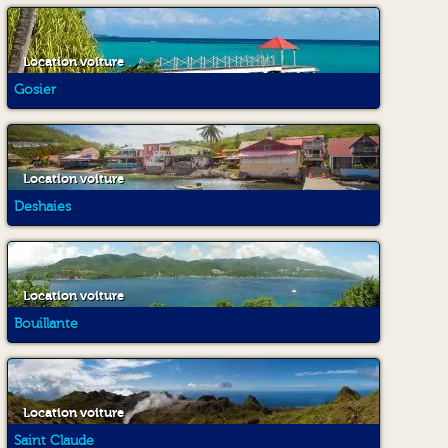
Location voiture
Gosier
Location voiture
Deshaies
Location voiture
Bouillante
Location voiture
Saint Claude