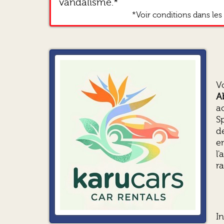
vandalisme.*
*Voir conditions dans les 
V
A
a
S
d
e
l
r
I