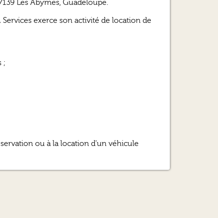
, 97139 Les Abymes, Guadeloupe.
Services exerce son activité de location de
 ;
ervation ou à la location d'un véhicule
 ou prise en possession d'un véhicule implique
ns Générales de Location.