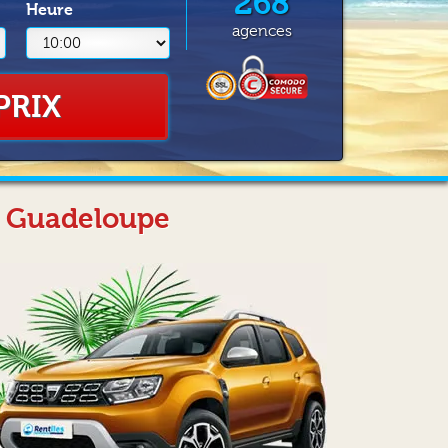
268
Heure
agences
PRIX
en Guadeloupe