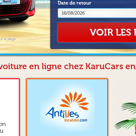
Date
de retour
VOIR LES 
ur la plage
voiture en ligne chez KaruCars 
!
ion
ou