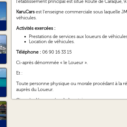
l'établissement principal est situé Route de Caraque
KaruCars
est l'enseigne commerciale sous laquelle JM 
véhicules.
Activités exercées :
Prestations de services aux loueurs de véhicules
Location de véhicules.
Téléphone :
06 90 16 33 15
Ci-après dénommée « le Loueur ».
Et :
Toute personne physique ou morale procédant à la rés
auprès du Loueur.
Ci-après dénommée « le Locataire ».
Toute réservation, signature d'un contrat de location
l'acceptation pleine et entière des présentes Conditio