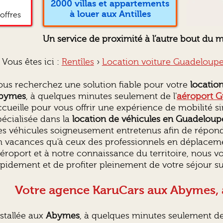
2000 villas et appartements
à louer aux Antilles
offres
Un service de proximité à l’autre bout du 
Vous êtes ici :
Rentîles
›
Location voiture Guadeloup
ous recherchez une solution fiable pour votre
locatio
bymes
, à quelques minutes seulement de l'
aéroport 
ccueille pour vous offrir une expérience de mobilité si
pécialisée dans la
location de véhicules en Guadeloup
es véhicules soigneusement entretenus afin de répond
n vacances qu'à ceux des professionnels en déplaceme
'aéroport et à notre connaissance du territoire, nous 
apidement et de profiter pleinement de votre séjour sur
Votre agence KaruCars aux Abymes, à
nstallée aux
Abymes
, à quelques minutes seulement de 