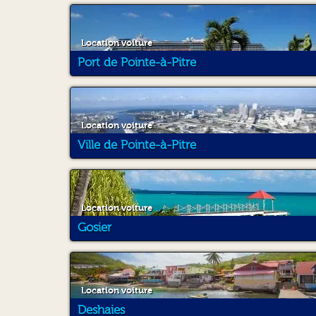
Location voiture
Port de Pointe-à-Pitre
Location voiture
Ville de Pointe-à-Pitre
Location voiture
Gosier
Location voiture
Deshaies