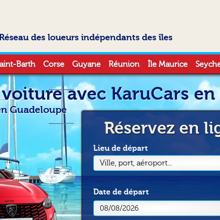
Réseau des loueurs indépendants des îles
aint-Barth
Corse
Guyane
Réunion
Île Maurice
Seyche
 voiture avec KaruCars e
r en Guadeloupe
Réservez en li
Lieu de départ
Ville, port, aéroport...
Date
de départ