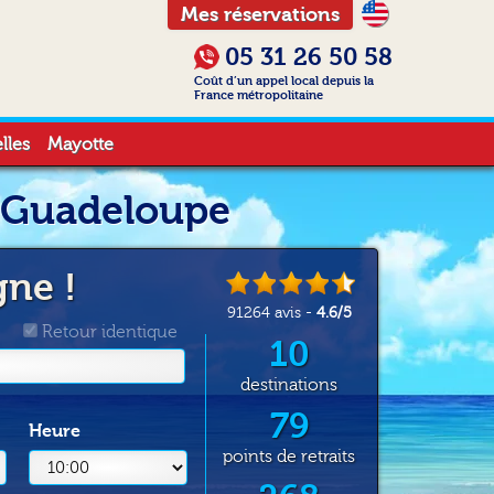
Mes réservations
05 31 26 50 58
Coût d’un appel local depuis la
France métropolitaine
lles
Mayotte
n Guadeloupe
gne !
91264
avis -
4.6
/
5
Retour identique
10
destinations
79
Heure
points de retraits