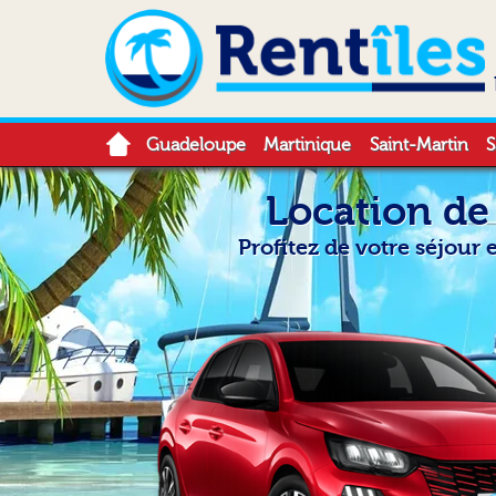
Guadeloupe
Martinique
Saint-Martin
S
Location de
Profitez de votre séjou