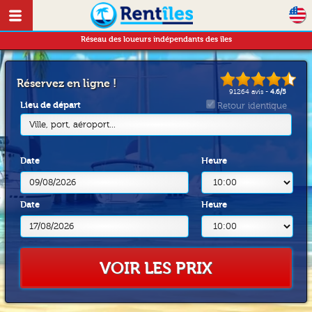
Réseau des loueurs indépendants des îles
Réservez en ligne !
91264
avis -
4.6
/
5
Lieu de départ
Retour identique
Ville, port, aéroport...
Date
Heure
Date
Heure
VOIR LES PRIX