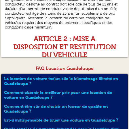
conducteur désigné au contrat doit être âgé de plus de 21 ans et
titulaire d’un permis de conduire valide depuis plus d’un an. Si le
conducteur est âgé de moins de 25 ans, un supplément de prix
s’appliquera. Attention la location de certaines catégories de
véhicules requiert des moyens de paiement spécifiques et des
conditions d’âge minimum.
ARTICLE 2 : MISE A
DISPOSITION ET RESTITUTION
DU VEHICULE
Le véhicule est mis à la disposition du Client à une agence du
FAQ Location Guadeloupe
Loueur ; il devra être restitué à l’endroit, à la date et à l’heure prévue
au contrat, au personnel du Loueur, pendant les horaires
La location de voiture inclut-elle le kilométrage illimité en
d’ouverture des agences. Dans le cas où le Client est autorisé à
Guadeloupe ?
restituer le véhicule ailleurs que dans une agence du Loueur, le
Client restera pleinement responsable du véhicule jusqu’à ce que le
Comment obtenir le meilleur prix pour une location de
Loueur l’ait pris en charge. En aucun cas le Client n’est autorisé a
voiture en Guadeloupe ?
déposé le véhicule ailleurs qu’à l’agence prévue sur son contrat. Si le
Client retourne le véhicule dans un lieu non prévu ni autorisé par le
Comment être sûr de choisir un loueur de qualité en
Loueur sur son contrat, il s’expose à une pénalité forfaitaire de 100 €
Guadeloupe ?
pour frais d’abandon, plus des frais de rapatriement du véhicule
dont le montant dépend du lieu, de l’heure et du jour de
Est-il indispensable de louer une voiture en Guadeloupe ?
récupération. Pour toute mise à disposition du véhicule en dehors
des horaires d’ouverture et de fermeture affichés en agences, du fait