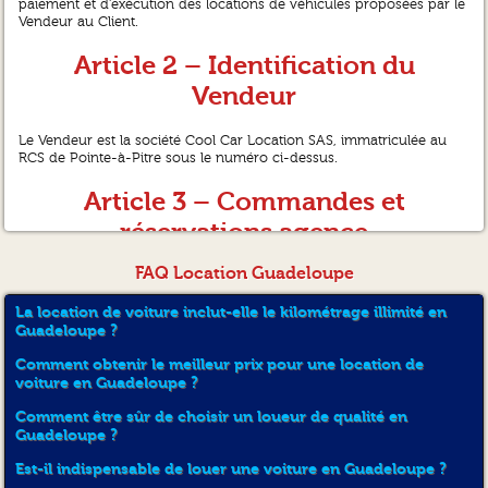
paiement et d’exécution des locations de véhicules proposées par le
Vendeur au Client.
Article 2 – Identification du
Vendeur
Le Vendeur est la société Cool Car Location SAS, immatriculée au
RCS de Pointe-à-Pitre sous le numéro ci-dessus.
Article 3 – Commandes et
réservations agence
FAQ Location Guadeloupe
3.1 Toute réservation se fait via le site coolcarlocation.fr.
La location de voiture inclut-elle le kilométrage illimité en
3.2 Le processus de commande comporte 4 étapes : choix du
véhicule et des dates ? saisie des informations client ? validation du
Guadeloupe ?
récapitulatif ? paiement de l’acompte.
Comment obtenir le meilleur prix pour une location de
3.3 La réservation n’est définitive qu’après réception de l’acompte de
voiture en Guadeloupe ?
30 % du montant total et confirmation par email du Vendeur.
Comment être sûr de choisir un loueur de qualité en
3.4 Le Client peut modifier ou annuler sa réservation selon les
Guadeloupe ?
conditions de l’article 7.
Est-il indispensable de louer une voiture en Guadeloupe ?