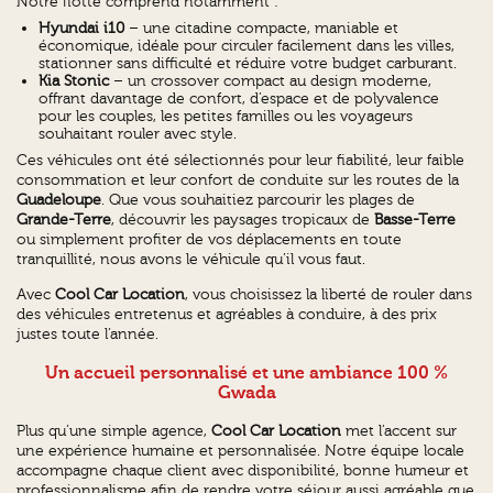
Notre flotte comprend notamment :
Hyundai i10
– une citadine compacte, maniable et
économique, idéale pour circuler facilement dans les villes,
stationner sans difficulté et réduire votre budget carburant.
Kia Stonic
– un crossover compact au design moderne,
offrant davantage de confort, d’espace et de polyvalence
pour les couples, les petites familles ou les voyageurs
souhaitant rouler avec style.
Ces véhicules ont été sélectionnés pour leur fiabilité, leur faible
consommation et leur confort de conduite sur les routes de la
Guadeloupe
. Que vous souhaitiez parcourir les plages de
Grande-Terre
, découvrir les paysages tropicaux de
Basse-Terre
ou simplement profiter de vos déplacements en toute
tranquillité, nous avons le véhicule qu’il vous faut.
Avec
Cool Car Location
, vous choisissez la liberté de rouler dans
des véhicules entretenus et agréables à conduire, à des prix
justes toute l’année.
Un accueil personnalisé et une ambiance 100 %
Gwada
Plus qu’une simple agence,
Cool Car Location
met l’accent sur
une expérience humaine et personnalisée. Notre équipe locale
accompagne chaque client avec disponibilité, bonne humeur et
professionnalisme afin de rendre votre séjour aussi agréable que