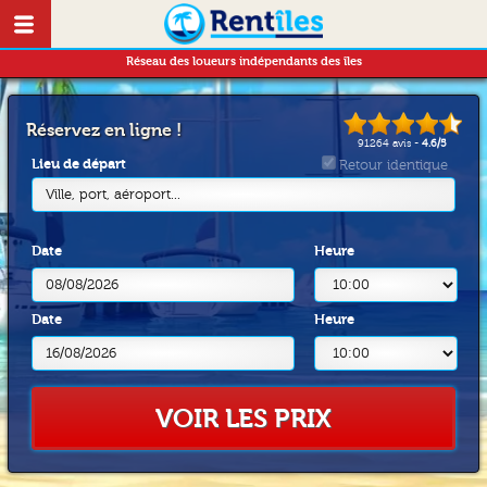
Réseau des loueurs indépendants des îles
Réservez en ligne !
91264
avis -
4.6
/
5
Lieu de départ
Retour identique
Ville, port, aéroport...
Date
Heure
Date
Heure
VOIR LES PRIX