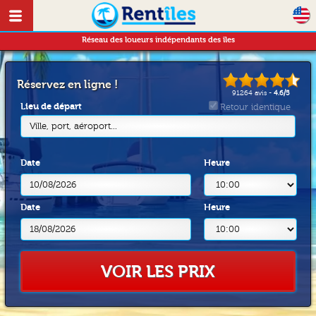
Réseau des loueurs indépendants des îles
Réservez en ligne !
91264
avis -
4.6
/
5
Lieu de départ
Retour identique
Ville, port, aéroport...
Date
Heure
Date
Heure
VOIR LES PRIX