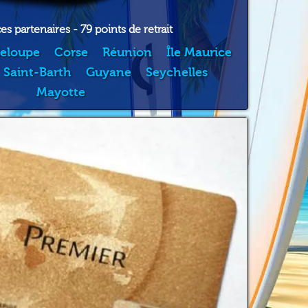
s partenaires - 79 points de retrait
eloupe
Corse
Réunion
Île Maurice
Saint-Barth
Guyane
Seychelles
Mayotte