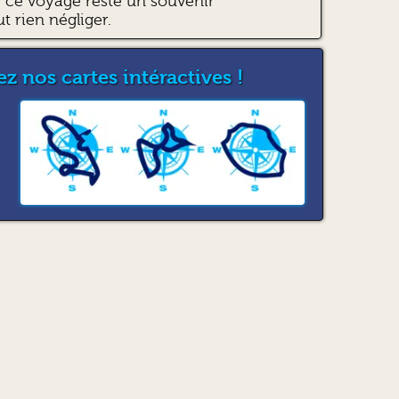
ce voyage reste un souvenir
ut rien négliger.
z nos cartes intéractives !