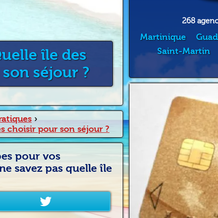
268 agence
Martinique
Guad
uelle île des
Saint-Martin
 son séjour ?
ratiques
›
es choisir pour son séjour ?
bes pour vos
e savez pas quelle île