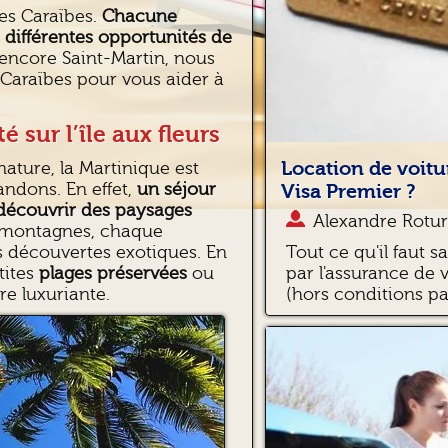
 les Caraïbes.
Chacune
 différentes opportunités de
encore Saint-Martin, nous
 Caraïbes pour vous aider à
é sur l’île aux fleurs
Location de voitu
nature, la Martinique est
ndons. En effet,
un séjour
Visa Premier ?
e découvrir des paysages
Alexandre Rotur
t montagnes, chaque
Tout ce qu'il faut s
s découvertes exotiques. En
par l'assurance de 
tites
plages préservées
ou
(hors conditions par
e luxuriante.