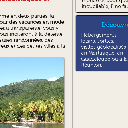
monde et pour que 
inoubliable, il ne fa
orme en deux parties,
la
 pour des vacances en mode
Découvre
t eau transparente, vous y
us inciteront à la détente.
Hébergements,
reuses
randonnées
, des
loisirs, sorties,
ureux
et des petites villes à la
visites géolocalisés
en Martinique, en
Guadeloupe ou à la
Réunion.