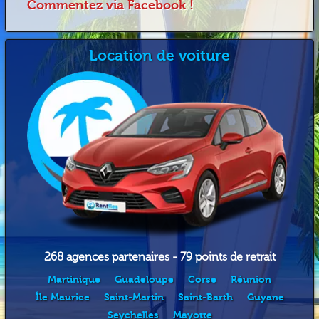
Commentez via Facebook !
Location de voiture
268 agences partenaires - 79 points de retrait
Martinique
Guadeloupe
Corse
Réunion
Île Maurice
Saint-Martin
Saint-Barth
Guyane
Seychelles
Mayotte