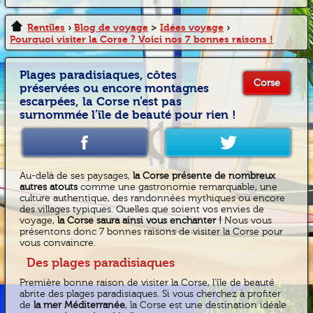
Rentîles
›
Blog de voyage
>
Idées voyage
›
Pourquoi visiter la Corse ? Voici nos 7 bonnes raisons !
Plages paradisiaques, côtes
Corse
préservées ou encore montagnes
escarpées, la Corse n’est pas
surnommée l’île de beauté pour rien !
Au-delà de ses paysages,
la Corse présente de nombreux
autres atouts
comme une gastronomie remarquable, une
culture authentique, des randonnées mythiques ou encore
des villages typiques. Quelles que soient vos envies de
voyage,
la Corse saura ainsi vous enchanter !
Nous vous
présentons donc 7 bonnes raisons de visiter la Corse pour
vous convaincre.
Des plages paradisiaques
Première bonne raison de visiter la Corse, l’île de beauté
abrite des plages paradisiaques. Si vous cherchez à profiter
de
la mer Méditerranée
, la Corse est une destination idéale