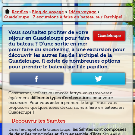
Rentîles
›
Blog de voyage
>
Idées voyage
›
Guadeloupe : 7 excursions à faire en bateau sur l’archipel
Vous souhaitez profiter de votre
Guadeloupe
séjour en Guadeloupe pour faire
du bateau ? D’une sortie en mer
pour faire du snorkeling, à une excursion pour
découvrir les autres îles de l’archipel de la
Guadeloupe, il existe de nombreuses options
pour prendre le bateau sur l’île papillon.
Catamarans, voiliers ou encore ferrys, vous trouverez
également
différents types d’embarcations
pour votre
excursion. Pour vous aider à prendre le large, nous vous
proposons quelques idées d’excursions à faire en bateau en
Guadeloupe !
Découvrir les Saintes
Dans l’archipel de la Guadeloupe,
les Saintes sont composées
de deux îles principales et d’un ensemble d’îlots.
Situées à