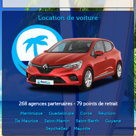
Location de voiture
268 agences partenaires - 79 points de retrait
Martinique
Guadeloupe
Corse
Réunion
Île Maurice
Saint-Martin
Saint-Barth
Guyane
Seychelles
Mayotte