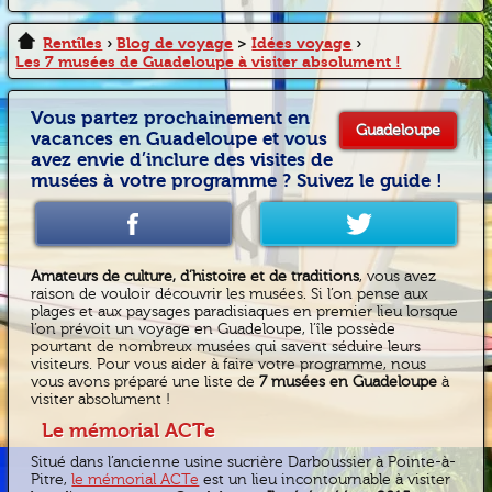
Rentîles
›
Blog de voyage
>
Idées voyage
›
Les 7 musées de Guadeloupe à visiter absolument !
Vous partez prochainement en
Guadeloupe
vacances en Guadeloupe et vous
avez envie d’inclure des visites de
musées à votre programme ? Suivez le guide !
Amateurs de culture, d’histoire et de traditions
, vous avez
raison de vouloir découvrir les musées. Si l’on pense aux
plages et aux paysages paradisiaques en premier lieu lorsque
l’on prévoit un voyage en Guadeloupe, l’île possède
pourtant de nombreux musées qui savent séduire leurs
visiteurs. Pour vous aider à faire votre programme, nous
vous avons préparé une liste de
7 musées en Guadeloupe
à
visiter absolument !
Le mémorial ACTe
Situé dans l’ancienne usine sucrière Darboussier à Pointe-à-
Pitre,
le mémorial ACTe
est un lieu incontournable à visiter