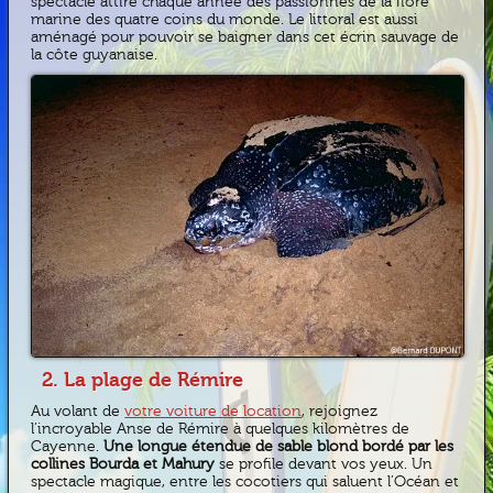
spectacle attire chaque année des passionnés de la flore
marine des quatre coins du monde. Le littoral est aussi
aménagé pour pouvoir se baigner dans cet écrin sauvage de
la côte guyanaise.
2. La plage de Rémire
Au volant de
votre voiture de location
, rejoignez
l’incroyable Anse de Rémire à quelques kilomètres de
Cayenne.
Une longue étendue de sable blond bordé par les
collines Bourda et Mahury
se profile devant vos yeux. Un
spectacle magique, entre les cocotiers qui saluent l’Océan et