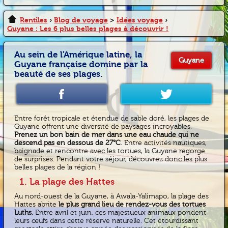
Rentîles
›
Blog de voyage
>
Idées voyage
›
Guyane : Les 6 plus belles plages à découvrir !
Au sein de l’Amérique latine, la
Guyane
Guyane française domine par la
beauté de ses plages.
Entre forêt tropicale et étendue de sable doré, les plages de
Guyane offrent une diversité de paysages incroyables.
Prenez un bon bain de mer dans une eau chaude qui ne
descend pas en dessous de 27°C
. Entre activités nautiques,
baignade et rencontre avec les tortues, la Guyane regorge
de surprises. Pendant votre séjour, découvrez donc les plus
belles plages de la région !
1. La plage des Hattes
Au nord-ouest de la Guyane, à Awala-Yalimapo, la plage des
Hattes abrite
le plus grand lieu de rendez-vous des tortues
Luths
. Entre avril et juin, ces majestueux animaux pondent
leurs œufs dans cette réserve naturelle. Cet étourdissant