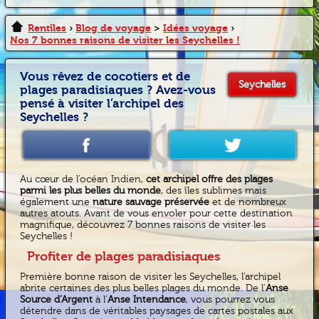
Rentîles
›
Blog de voyage
>
Idées voyage
›
Nos 7 bonnes raisons de visiter les Seychelles !
Vous rêvez de cocotiers et de
Seychelles
plages paradisiaques ? Avez-vous
pensé à visiter l’archipel des
Seychelles ?
Au cœur de l’océan Indien,
cet archipel offre des plages
parmi les plus belles du monde
, des îles sublimes mais
également une
nature sauvage préservée
et de nombreux
autres atouts. Avant de vous envoler pour cette destination
magnifique, découvrez 7 bonnes raisons de visiter les
Seychelles !
Profiter de plages paradisiaques
Première bonne raison de visiter les Seychelles, l’archipel
abrite certaines des plus belles plages du monde. De l’
Anse
Source d’Argent
à l’
Anse Intendance
, vous pourrez vous
détendre dans de véritables paysages de cartes postales aux