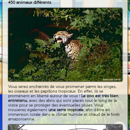
450 animaux différents
.
Vous serez enchantés de vous promener parmi les singes,
les oiseaux et les papillons tropicaux. En effet, ils se
promènent en liberté autour de vous !
Le zoo est très bien
entretenu
, avec des abris qui sont placés tout le long de la
visite pour se protéger des éventuelles pluies. Vous
trouverez également
une serre tropicale
, afin d’être en
immersion totale dans le climat humide et chaud de la forêt
amazonienne.