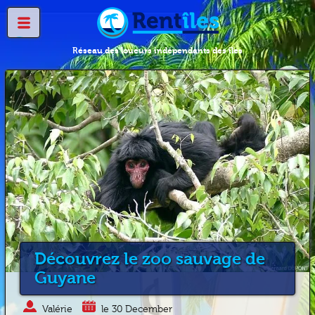
Réseau des loueurs indépendants des îles
Découvrez le zoo sauvage de
Guyane
Valérie
le 30 December