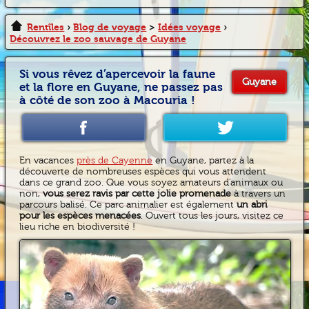
Rentîles
›
Blog de voyage
>
Idées voyage
›
Découvrez le zoo sauvage de Guyane
Si vous rêvez d’apercevoir la faune
Guyane
et la flore en Guyane, ne passez pas
à côté de son zoo à Macouria !
En vacances
près de Cayenne
en Guyane, partez à la
découverte de nombreuses espèces qui vous attendent
dans ce grand zoo. Que vous soyez amateurs d’animaux ou
non,
vous serez ravis par cette jolie promenade
à travers un
parcours balisé. Ce parc animalier est également
un abri
pour les espèces menacées
. Ouvert tous les jours, visitez ce
lieu riche en biodiversité !