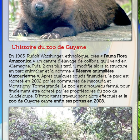
L’histoire du zoo de Guyane
En 1983, Rudolf Watshinger, ethnologue, créa
« Fauna Flora
Amazonica »
, un centre d'élevage de colibris, qu’il vend en
Allemagne. Puis, 2 ans plus tard, il modifie alors sa structure
en parc animalier et la nomme
« Réserve animalière
Macourienne »
. Après quelques soucis financiers, le parc est
racheté en 2002 par les communes de Macouria et
Montsigny-Tonnegrande. Le zoo est à nouveau fermé, pour
finalement être acheté par les propriétaires du zoo de
Guadeloupe. D’importants travaux sont alors effectués et
le
zoo de Guyane ouvre enfin ses portes en 2008.