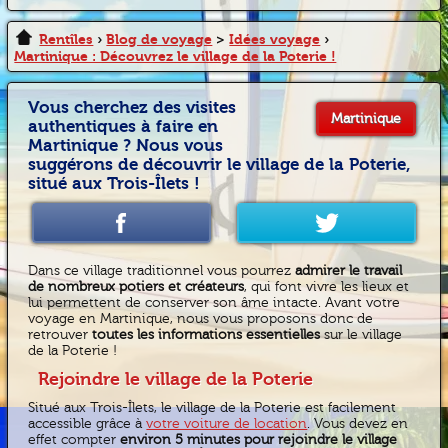
Rentîles
›
Blog de voyage
>
Idées voyage
›
Martinique : Découvrez le village de la Poterie !
Vous cherchez des visites
Martinique
authentiques à faire en
Martinique ? Nous vous
suggérons de découvrir le village de la Poterie,
situé aux Trois-Îlets !
Dans ce village traditionnel vous pourrez
admirer le travail
de nombreux potiers et créateurs
, qui font vivre les lieux et
lui permettent de conserver son âme intacte. Avant votre
voyage en Martinique, nous vous proposons donc de
retrouver
toutes les informations essentielles
sur le village
de la Poterie !
Rejoindre le village de la Poterie
Situé aux Trois-Îlets, le village de la Poterie est facilement
accessible grâce à
votre voiture de location
. Vous devez en
effet compter
environ 5 minutes pour rejoindre le village