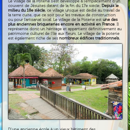
Le village de la Poterie s’est développé à l’emplacement d’un
couvent de Jésuites datant de la fin du 17e siècle.
Depuis le
milieu du 18e siècle
, ce village unique est dédié au travail de
la terre cuite, que ce soit pour les travaux de construction
ou pour l’artisanat local. Le village de la Poterie est
une des
plus anciennes briqueteries encore en activité en France
. Il
représente donc un héritage et appartient définitivement au
patrimoine culturel de l’île aux fleurs. Le village de la poterie
est également riche de ses
nombreux édifices traditionnels.
D’une ancienne école à un vieux bâtiment des