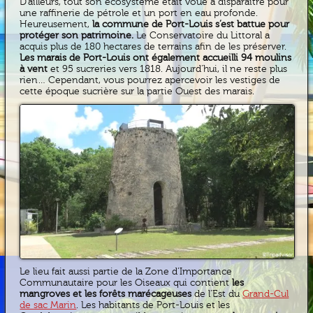
D’ailleurs, tout son écosystème était voué à disparaître pour
une raffinerie de pétrole et un port en eau profonde.
Heureusement,
la commune de Port-Louis s’est battue pour
protéger son patrimoine.
Le Conservatoire du Littoral a
acquis plus de 180 hectares de terrains afin de les préserver.
Les marais de Port-Louis ont également accueilli 94 moulins
à vent
et 95 sucreries vers 1818. Aujourd’hui, il ne reste plus
rien… Cependant, vous pourrez apercevoir les vestiges de
cette époque sucrière sur la partie Ouest des marais.
Le lieu fait aussi partie de la Zone d’Importance
Communautaire pour les Oiseaux qui contient
les
mangroves et les forêts marécageuses
de l’Est du
Grand-Cul
de sac Marin
. Les habitants de Port-Louis et les