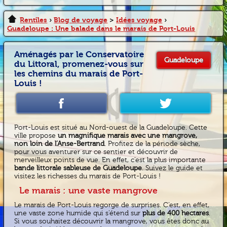
Rentîles
›
Blog de voyage
>
Idées voyage
›
Guadeloupe : Une balade dans le marais de Port-Louis
Aménagés par le Conservatoire
Guadeloupe
du Littoral, promenez-vous sur
les chemins du marais de Port-
Louis !
Port-Louis est situé au Nord-ouest de la Guadeloupe. Cette
ville propose
un magnifique marais avec une mangrove,
non loin de l’Anse-Bertrand
. Profitez de la période sèche,
pour vous aventurer sur ce sentier et découvrir de
merveilleux points de vue. En effet, c’est la plus importante
bande littorale sableuse de Guadeloupe
. Suivez le guide et
visitez les richesses du marais de Port-Louis !
Le marais : une vaste mangrove
Le marais de Port-Louis regorge de surprises. C’est, en effet,
une vaste zone humide qui s’étend sur
plus de 400 hectares
.
Si vous souhaitez découvrir la mangrove, vous êtes donc au