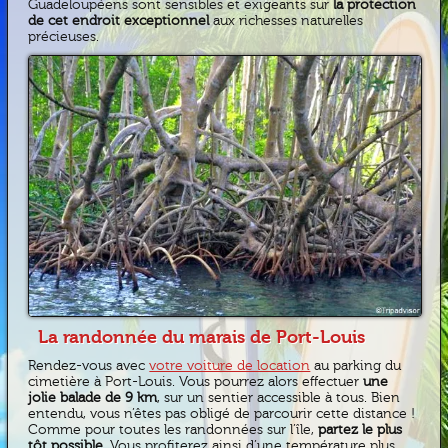
Guadeloupéens sont sensibles et exigeants sur
la protection
de cet endroit exceptionnel
aux richesses naturelles
précieuses.
La randonnée du marais de Port-Louis
Rendez-vous avec
votre voiture de location
au parking du
cimetière à Port-Louis. Vous pourrez alors effectuer
une
jolie balade de 9 km
, sur un sentier accessible à tous. Bien
entendu, vous n’êtes pas obligé de parcourir cette distance !
Comme pour toutes les randonnées sur l’île,
partez le plus
tôt possible.
Vous profiterez ainsi d’une température plus