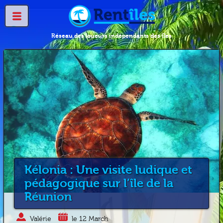
Réseau des loueurs indépendants des îles
Kélonia : Une visite ludique et
pédagogique sur l’île de la
Réunion
Valérie
le 12 March