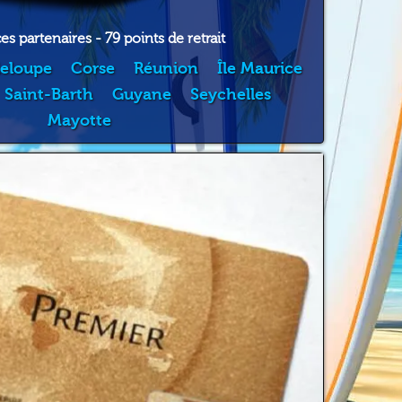
s partenaires - 79 points de retrait
eloupe
Corse
Réunion
Île Maurice
Saint-Barth
Guyane
Seychelles
Mayotte