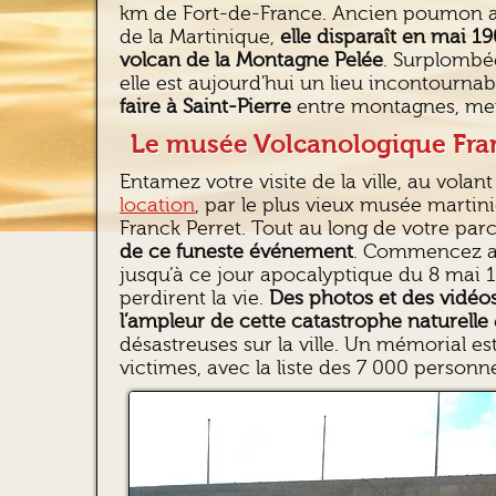
km de Fort-de-France. Ancien poumon a
de la Martinique,
elle disparaît en mai 19
volcan de la Montagne Pelée
. Surplombé
elle est aujourd'hui un lieu incontournabl
faire à Saint-Pierre
entre montagnes, mer
Le musée Volcanologique Fra
Entamez votre visite de la ville, au volan
location
, par le plus vieux musée martin
Franck Perret. Tout au long de votre par
de ce funeste événement
. Commencez ave
jusqu’à ce jour apocalyptique du 8 mai
perdirent la vie.
Des photos et des vidéo
l’ampleur de cette catastrophe naturelle
désastreuses sur la ville. Un mémorial es
victimes, avec la liste des 7 000 personne