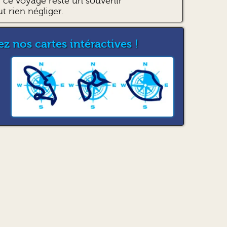
ce voyage reste un souvenir
ut rien négliger.
z nos cartes intéractives !