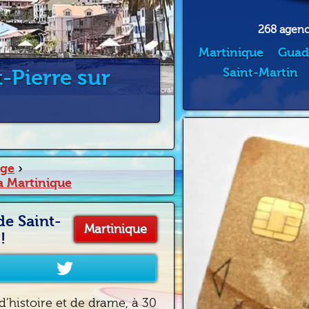
268 agence
Martinique
Guad
nt-Pierre sur
Saint-Martin
age
›
 la Martinique
 de Saint-
Martinique
!
 d’histoire et de drame, à 30