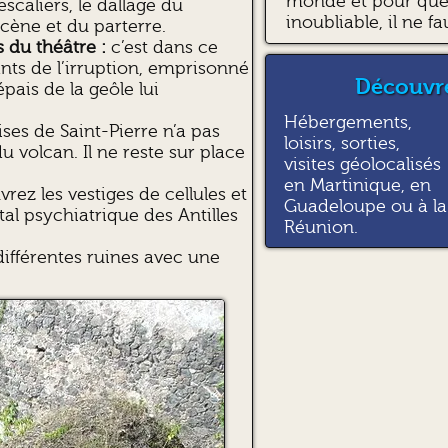
monde et pour que 
scaliers, le dallage du
inoubliable, il ne fa
 scène et du parterre.
s du théâtre :
c’est dans ce
ants de l’irruption, emprisonné
Découvre
pais de la geôle lui
Hébergements,
ises de Saint-Pierre n’a pas
loisirs, sorties,
u volcan. Il ne reste sur place
visites géolocalisés
en Martinique, en
rez les vestiges de cellules et
Guadeloupe ou à la
al psychiatrique des Antilles
Réunion.
ifférentes ruines avec une