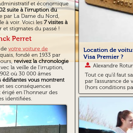
dministratif et économique
02 suite à l’irruption du
e par La Dame du Nord,
e à voir. Voici les
7 visites à
 et stigmates du passé !
nck Perret
t de
votre voiture de
Location de voitu
iquais, fondé en 1933 par
Visa Premier ?
cours,
revivez la chronologie
Alexandre Rotur
c la veille de l’irruption,
 1902 où 30 000 âmes
Tout ce qu'il faut s
s édifiantes vous montrent
par l'assurance de 
et ses conséquences
(hors conditions par
t érigé en l’honneur des
s identifiées.