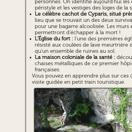
personnes. On identifie aujourd'hui les e
péristyle et les vestiges des loges de la
Le célèbre cachot de Cyparis, situé prè
lieu que se trouvait un des deux surviv
pour une bagarre alcoolisée. Les murs é
permettront d’échapper à la mort !
L'Église du fort :
l’une des premières égl
résisté aux coulées de lave meurtrière d
qu’un ensemble de ruines au sol.
La maison coloniale de la santé :
découv
chaises métalliques de ce premier hôpit
françaises.
Vous pouvez en apprendre plus sur ces d
visite guidée en petit train touristique.