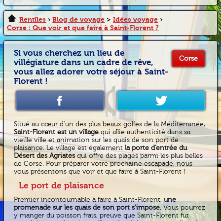
Rentîles
›
Blog de voyage
>
Idées voyage
›
Corse : Que voir et que faire à Saint-Florent ?
Si vous cherchez un lieu de
Corse
villégiature dans un cadre de rêve,
vous allez adorer votre séjour à Saint-
Florent !
Situé au cœur d’un des plus beaux golfes de la Méditerranée,
Saint-Florent est un village
qui allie authenticité dans sa
vieille ville et animation sur les quais de son port de
plaisance. Le village est également
la porte d’entrée du
Désert des Agriates
qui offre des plages parmi les plus belles
de Corse. Pour préparer votre prochaine escapade, nous
vous présentons que voir et que faire à Saint-Florent !
Le port de plaisance
Premier incontournable à faire à Saint-Florent,
une
promenade sur les quais de son port s’impose
. Vous pourrez
y manger du poisson frais, preuve que Saint-Florent fut