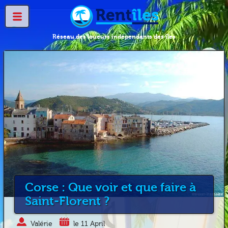
Réseau des loueurs indépendants des îles
Corse : Que voir et que faire à
Saint-Florent ?
Valérie
le 11 April