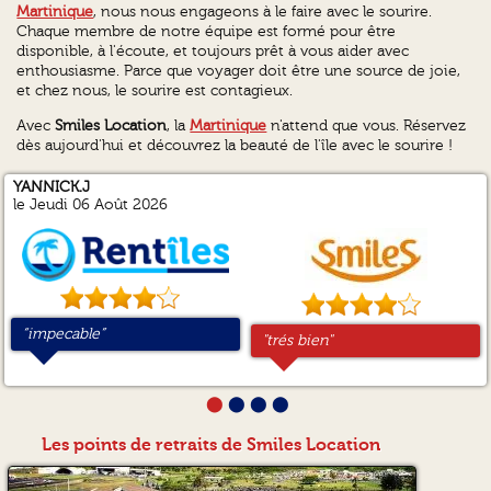
Martinique
, nous nous engageons à le faire avec le sourire.
Chaque membre de notre équipe est formé pour être
disponible, à l'écoute, et toujours prêt à vous aider avec
enthousiasme. Parce que voyager doit être une source de joie,
et chez nous, le sourire est contagieux.
Avec
Smiles Location
, la
Martinique
n'attend que vous. Réservez
dès aujourd'hui et découvrez la beauté de l'île avec le sourire !
YANNICK.J
Alain.G
Christophe.O
Jean-Luc.S
le Jeudi 06 Août 2026
“impecable”
“Facile de réserver et de
“Parfait.
“Content de notre choix ”
"trés bien"
"Une bonne petite voiture,
"Parfait,
"Nous avons été très bien
fournir toutes les
simple et efficace.”
sans problèmes et la
l'accueil a été très
reçus à l’arrivée. Des
informations. Simple et
personne qui nous à servit
professionnel. Le véhicule a
explications claires. Une
efficace. Bon choix de
était courtois et
été irréprochable aussi bien
communication pendant le
⬤
⬤
⬤
⬤
loueurs.”
sympathique."
sur la propreté que sur la
séjour sur une date de
fiabilité durant nos 15 jours
révision du véhicule avec
Les points de retraits de Smiles Location
sur place avec de nombreux
une réponse instantanée et
déplacements.
claire.
Je recommande
Pas de problème également