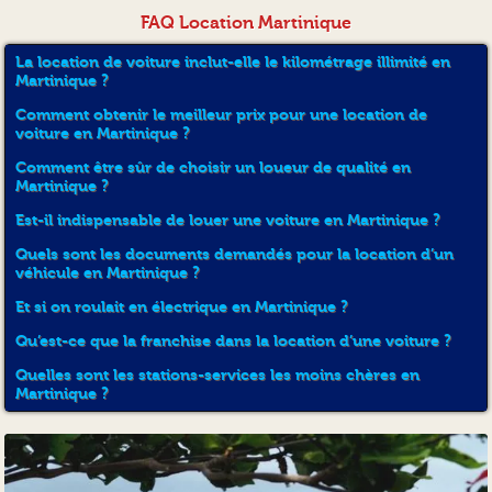
Art. 3 –
FAQ Location Martinique
La location de voiture inclut-elle le kilométrage illimité en
Si le locataire ne peut restituer les papiers du véhicule, la location
Martinique ?
continue de courir jusqu’au jour de la production par lui d’une
attestation officielle de perte ; les frais de délivrance des duplicatas
Comment obtenir le meilleur prix pour une location de
des cartes grise, vignette, etc. sont à sa charge.
voiture en Martinique ?
Art. 4 –
Comment être sûr de choisir un loueur de qualité en
Martinique ?
Les frais d’essence sont à la charge du locataire.
Est-il indispensable de louer une voiture en Martinique ?
RÈGLEMENT DE LA LOCATION
Quels sont les documents demandés pour la location d’un
véhicule en Martinique ?
– ABONNEMENT
Et si on roulait en électrique en Martinique ?
Art. 5 -
Qu’est-ce que la franchise dans la location d’une voiture ?
Quelles sont les stations-services les moins chères en
a) La location est payable d’avance.
Martinique ?
b) Le locataire peut souscrire un abonnement moyennant le
versement d’une provision sur location à venir.
Le montant de cette provision détermine, d’après le modèle choisi,
le nombre de journées souscrites, et le prix de facturation suivant le