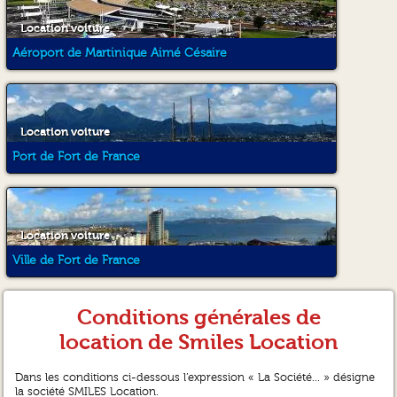
"
au moment de la restitution
du véhicule propre avec le
Location voiture
plein.
Du sérieux et de la
Aéroport de Martinique Aimé Césaire
convivialité ! "
Location voiture
Port de Fort de France
Location voiture
Ville de Fort de France
Conditions générales de
location de Smiles Location
Dans les conditions ci-dessous l’expression « La Société... » désigne
la société SMILES Location.