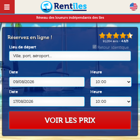
Réseau des loueurs indépendants des îles
Réservez en ligne !
91264
avis -
4.6
/
5
Lieu de départ
Retour identique
Ville, port, aéroport...
Date
Heure
Date
Heure
VOIR LES PRIX