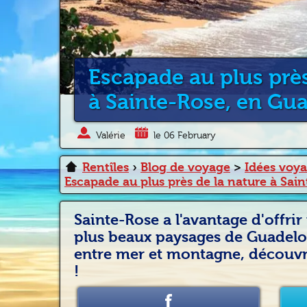
Escapade au plus près
à Sainte-Rose, en Gu
Valérie
le 06 February
Rentîles
›
Blog de voyage
>
Idées voy
Escapade au plus près de la nature à Sai
Sainte-Rose a l'avantage d'offrir
plus beaux paysages de Guadelo
entre mer et montagne, découvr
!