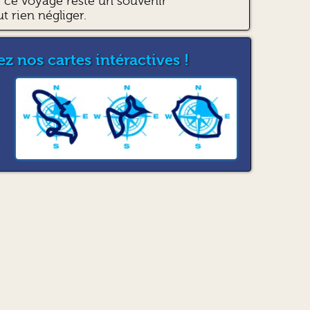
ce voyage reste un souvenir
ut rien négliger.
z nos cartes intéractives !