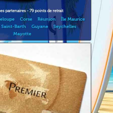
s partenaires - 79 points de retrait
eloupe
Corse
Réunion
Île Maurice
Saint-Barth
Guyane
Seychelles
Mayotte