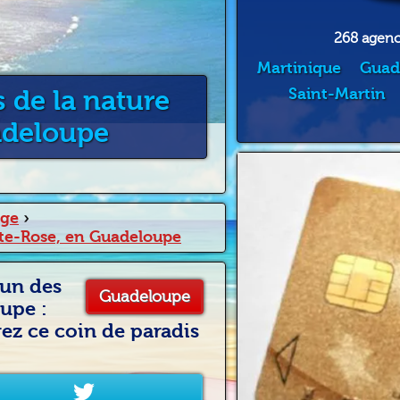
268 agence
Martinique
Guad
 de la nature
Saint-Martin
adeloupe
age
›
nte-Rose, en Guadeloupe
 un des
Guadeloupe
upe :
ez ce coin de paradis