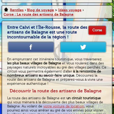
Rentîles
›
Blog de voyage
>
Idées voyage
›
Corse : La route des artisans de Balagne
Entre Calvi et l’Île-Rousse, la route des
Corse
artisans de Balagne est une route
incontournable de la région !
En empruntant cet itinéraire touristique, vous traverserez
les plus beaux villages de Balagne
et vous roulerez dans des
paysages naturels incroyables au gré des villages perchés. Ce
circuit vous permettra également d’aller
à la rencontre de
nombreux artisans au savoir-faire unique.
Découvrez la
route des artisans de Balagne et préparez-vous à vivre une
expérience authentique !
Découvrir la route des artisans de Balagne
La route des artisans de Balagne est
un circuit touristique
qui vous mènera à la découverte des plus beaux villages de
Balagne. Au volant de
votre voiture de location
, vous
pourrez ainsi vous arrêter au gré de vos envies pour visiter