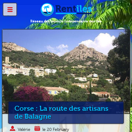
Réseau des loueurs indépendants des îles
Corse : La route des artisans
de Balagne
Valérie
le 20 February