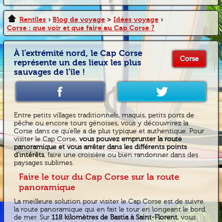
Rentîles
›
Blog de voyage
>
Idées voyage
›
Corse : que voir et que faire au Cap Corse ?
À l’extrémité nord, le Cap Corse
Corse
représente un des lieux les plus
sauvages de l’île !
Entre petits villages traditionnels, maquis, petits ports de
pêche ou encore tours génoises, vous y découvrirez la
Corse dans ce qu’elle a de plus typique et authentique. Pour
visiter le Cap Corse,
vous pouvez emprunter la route
panoramique et vous arrêter dans les différents points
d’intérêts
, faire une croisière ou bien randonner dans des
paysages sublimes.
Faire le tour du Cap Corse sur la route
panoramique
La meilleure solution pour visiter le Cap Corse est de suivre
la route panoramique qui en fait le tour en longeant le bord
de mer. Sur
118 kilomètres de Bastia à Saint-Florent
, vous