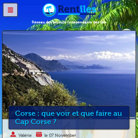
Réseau des loueurs indépendants des îles
Corse : que voir et que faire au
Cap Corse ?
Valérie
le 07 November