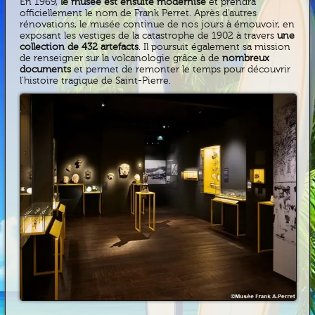
En 1969,
le musée est ensuite modernisé
et prendra
officiellement le nom de Frank Perret. Après d’autres
rénovations, le musée continue de nos jours à émouvoir, en
exposant les vestiges de la catastrophe de 1902 à travers
une
collection de 432 artefacts
. Il poursuit également sa mission
de renseigner sur la volcanologie grâce à de
nombreux
documents
et permet de remonter le temps pour découvrir
l’histoire tragique de Saint-Pierre.