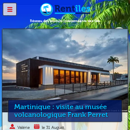
Réseau des loueurs indépendants des îles
Martinique : visite au musée
volcanologique Frank Perret
Valérie
le 31 August