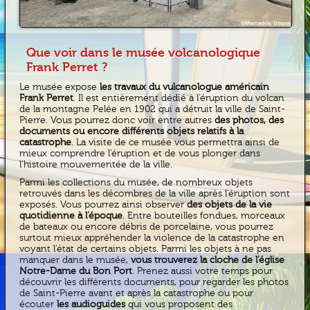
Que voir dans le musée volcanologique
Frank Perret ?
Le musée expose
les travaux du vulcanologue américain
Frank Perret
. Il est entièrement dédié à l’éruption du volcan
de la montagne Pelée en 1902 qui a détruit la ville de Saint-
Pierre. Vous pourrez donc voir entre autres
des photos, des
documents ou encore différents objets relatifs à la
catastrophe
. La visite de ce musée vous permettra ainsi de
mieux comprendre l’éruption et de vous plonger dans
l’histoire mouvementée de la ville.
Parmi les collections du musée, de nombreux objets
retrouvés dans les décombres de la ville après l’éruption sont
exposés. Vous pourrez ainsi observer
des objets de la vie
quotidienne à l’époque
. Entre bouteilles fondues, morceaux
de bateaux ou encore débris de porcelaine, vous pourrez
surtout mieux appréhender la violence de la catastrophe en
voyant l’état de certains objets. Parmi les objets à ne pas
manquer dans le musée,
vous trouverez la cloche de l’église
Notre-Dame du Bon Port
. Prenez aussi votre temps pour
découvrir les différents documents, pour regarder les photos
de Saint-Pierre avant et après la catastrophe ou pour
écouter
les audioguides
qui vous proposent des