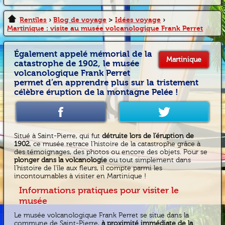
Rentîles
›
Blog de voyage
>
Idées voyage
›
Martinique : visite au musée volcanologique Frank Perret
Également appelé mémorial de la
Martinique
catastrophe de 1902, le musée
volcanologique Frank Perret
permet d’en apprendre plus sur la tristement
célèbre éruption de la montagne Pelée !
Situé à Saint-Pierre, qui fut
détruite lors de l’éruption de
1902
, ce musée retrace l’histoire de la catastrophe grâce à
des témoignages, des photos ou encore des objets. Pour se
plonger dans la volcanologie
ou tout simplement dans
l’histoire de l’île aux fleurs, il compte parmi les
incontournables à visiter en Martinique !
Informations pratiques pour visiter le
musée
Le musée volcanologique Frank Perret se situe dans la
commune de Saint-Pierre,
à proximité immédiate de la