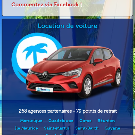
Commentez via Facebook !
Location de voiture
268 agences partenaires - 79 points de retrait
Martinique
Guadeloupe
Corse
Réunion
Île Maurice
Saint-Martin
Saint-Barth
Guyane