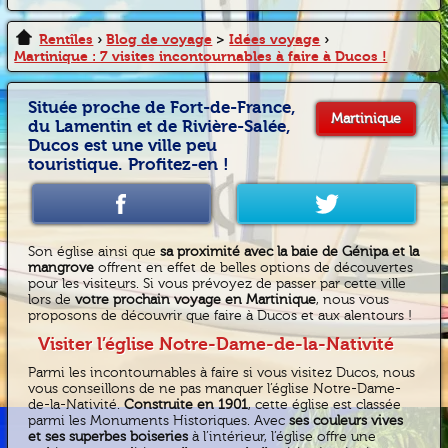
Rentîles
›
Blog de voyage
>
Idées voyage
›
Martinique : 7 visites incontournables à faire à Ducos !
Située proche de Fort-de-France,
Martinique
du Lamentin et de Rivière-Salée,
Ducos est une ville peu
touristique. Profitez-en !
Son église ainsi que
sa proximité avec la baie de Génipa et la
mangrove
offrent en effet de belles options de découvertes
pour les visiteurs. Si vous prévoyez de passer par cette ville
lors de
votre prochain voyage en Martinique
, nous vous
proposons de découvrir que faire à Ducos et aux alentours !
Visiter l’église Notre-Dame-de-la-Nativité
Parmi les incontournables à faire si vous visitez Ducos, nous
vous conseillons de ne pas manquer l’église Notre-Dame-
de-la-Nativité.
Construite en 1901
, cette église est classée
parmi les Monuments Historiques. Avec
ses couleurs vives
et ses superbes boiseries
à l’intérieur, l’église offre une