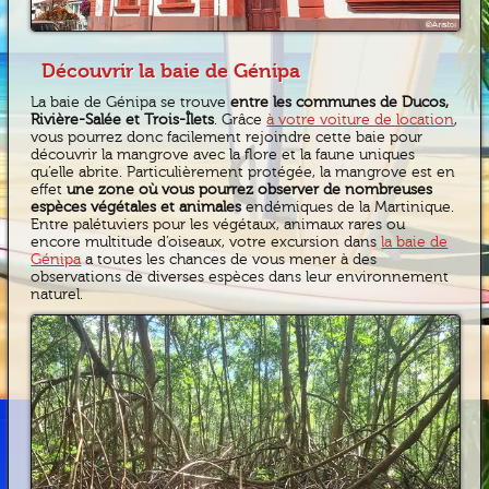
Découvrir la baie de Génipa
La baie de Génipa se trouve
entre les communes de Ducos,
Rivière-Salée et Trois-Îlets
. Grâce
à votre voiture de location
,
vous pourrez donc facilement rejoindre cette baie pour
découvrir la mangrove avec la flore et la faune uniques
qu’elle abrite. Particulièrement protégée, la mangrove est en
effet
une zone où vous pourrez observer de nombreuses
espèces végétales et animales
endémiques de la Martinique.
Entre palétuviers pour les végétaux, animaux rares ou
encore multitude d’oiseaux, votre excursion dans
la baie de
Génipa
a toutes les chances de vous mener à des
observations de diverses espèces dans leur environnement
naturel.