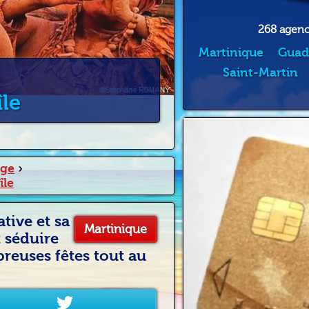
268 agence
Martinique
Guad
Saint-Martin
île
age
›
île
tive et sa
Martinique
t séduire
reuses fêtes tout au