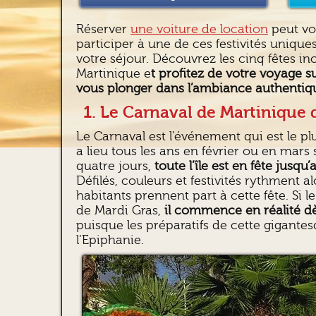
Réserver
une voiture de location
peut vou
participer à une de ces festivités unique
votre séjour. Découvrez les cinq fêtes i
Martinique e
t profitez de votre voyage sur
vous plonger dans l’ambiance authenti
1. Le Carnaval de Martinique 
Le Carnaval est l’événement qui est le pl
a lieu tous les ans en février ou en mars 
quatre jours,
toute l’île est en fête jusq
Défilés, couleurs et festivités rythment alo
habitants prennent part à cette fête. Si 
de Mardi Gras,
il commence en réalité dè
puisque les préparatifs de cette gigantes
l’Epiphanie.