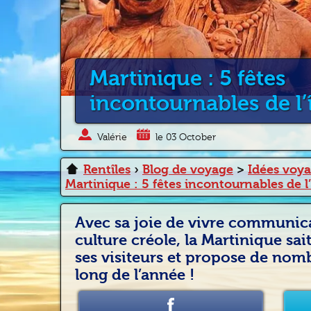
Martinique : 5 fêtes
incontournables de l’
Valérie
le 03 October
Rentîles
›
Blog de voyage
>
Idées voy
Martinique : 5 fêtes incontournables de l’
Avec sa joie de vivre communica
culture créole, la Martinique sai
ses visiteurs et propose de nomb
long de l’année !