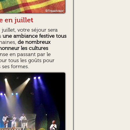
e en juillet
uillet, votre séjour sera
ns
une ambiance festive tous
emaines,
de nombreux
’honneur les cultures
anse en passant par le
our tous les goûts pour
s ses formes.