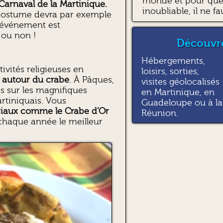
monde et pour que 
arnaval de la Martinique.
inoubliable, il ne fa
e costume devra par exemple
t événement est
 ou non !
Découvre
Hébergements,
ivités religieuses en
loisirs, sorties,
s autour du crabe
. À Pâques,
visites géolocalisés
s sur les magnifiques
en Martinique, en
artiniquais. Vous
Guadeloupe ou à la
iaux comme le Crabe d’Or
Réunion.
haque année le meilleur