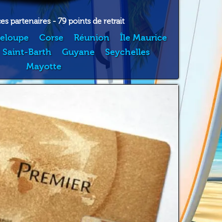
s partenaires - 79 points de retrait
eloupe
Corse
Réunion
Île Maurice
Saint-Barth
Guyane
Seychelles
Mayotte