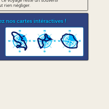
ce voyage reste un souvenir
ut rien négliger.
z nos cartes intéractives !