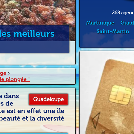
268 agence
Martinique
Guad
les meilleurs
Saint-Martin
age
›
de plongée !
e dans
Guadeloupe
es de
 est en effet une île
eauté et la diversité