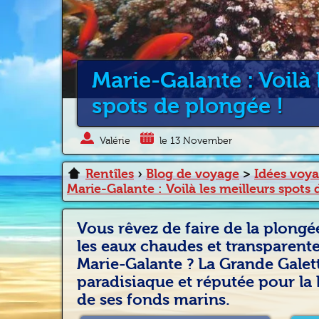
Marie-Galante : Voilà 
spots de plongée !
Valérie
le 13 November
Rentîles
›
Blog de voyage
>
Idées voy
Marie-Galante : Voilà les meilleurs spots 
Vous rêvez de faire de la plongé
les eaux chaudes et transparent
Marie-Galante ? La Grande Galette
paradisiaque et réputée pour la b
de ses fonds marins.