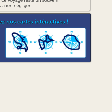
ce voyage reste un souvenir
ut rien négliger.
z nos cartes intéractives !