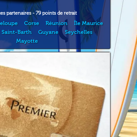
s partenaires - 79 points de retrait
eloupe
Corse
Réunion
Île Maurice
Saint-Barth
Guyane
Seychelles
Mayotte