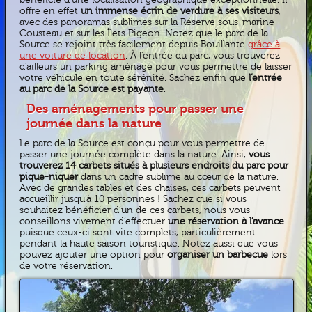
bénéficie d’une localisation géographique exceptionnelle. Il
offre en effet
un immense écrin de verdure à ses visiteurs
,
avec des panoramas sublimes sur la Réserve sous-marine
Cousteau et sur les Îlets Pigeon. Notez que le parc de la
Source se rejoint très facilement depuis Bouillante
grâce à
une voiture de location
. À l’entrée du parc, vous trouverez
d’ailleurs un parking aménagé pour vous permettre de laisser
votre véhicule en toute sérénité. Sachez enfin que
l’entrée
au parc de la Source est payante
.
Des aménagements pour passer une
journée dans la nature
Le parc de la Source est conçu pour vous permettre de
passer une journée complète dans la nature. Ainsi,
vous
trouverez 14 carbets situés à plusieurs endroits du parc pour
pique-niquer
dans un cadre sublime au cœur de la nature.
Avec de grandes tables et des chaises, ces carbets peuvent
accueillir jusqu’à 10 personnes ! Sachez que si vous
souhaitez bénéficier d’un de ces carbets, nous vous
conseillons vivement d’effectuer
une réservation à l’avance
puisque ceux-ci sont vite complets, particulièrement
pendant la haute saison touristique. Notez aussi que vous
pouvez ajouter une option pour
organiser un barbecue
lors
de votre réservation.