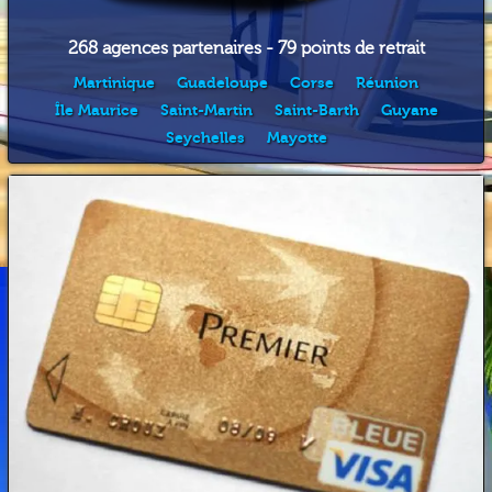
268 agences partenaires - 79 points de retrait
Martinique
Guadeloupe
Corse
Réunion
Île Maurice
Saint-Martin
Saint-Barth
Guyane
Seychelles
Mayotte