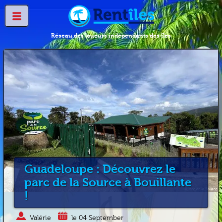
Réseau des loueurs indépendants des îles
Guadeloupe : Découvrez le
parc de la Source à Bouillante
!
Valérie
le 04 September