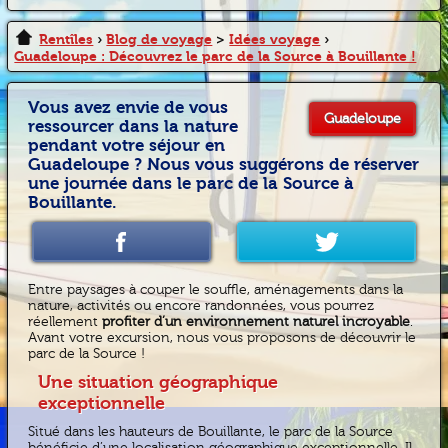
Rentîles
›
Blog de voyage
>
Idées voyage
›
Guadeloupe : Découvrez le parc de la Source à Bouillante !
Vous avez envie de vous
Guadeloupe
ressourcer dans la nature
pendant votre séjour en
Guadeloupe ? Nous vous suggérons de réserver
une journée dans le parc de la Source à
Bouillante.
Entre paysages à couper le souffle, aménagements dans la
nature, activités ou encore randonnées, vous pourrez
réellement
profiter d’un environnement naturel incroyable
.
Avant votre excursion, nous vous proposons de découvrir le
parc de la Source !
Une situation géographique
exceptionnelle
Situé dans les hauteurs de Bouillante, le parc de la Source