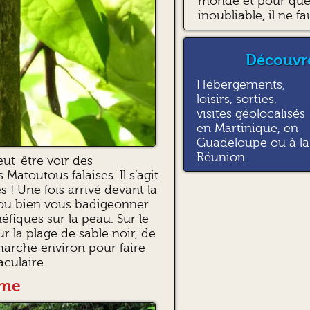
monde et pour que 
inoubliable, il ne fa
Découvre
Hébergements,
loisirs, sorties,
visites géolocalisés
en Martinique, en
Guadeloupe ou à la
Réunion.
eut-être voir des
Matoutous falaises. Il s’agit
 ! Une fois arrivé devant la
, ou bien vous badigeonner
néfiques sur la peau. Sur le
r la plage de sable noir, de
marche environ pour faire
aculaire.
rme