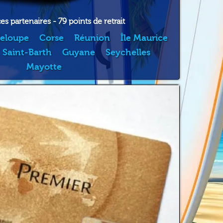
s partenaires - 79 points de retrait
eloupe
Corse
Réunion
Île Maurice
Saint-Barth
Guyane
Seychelles
Mayotte