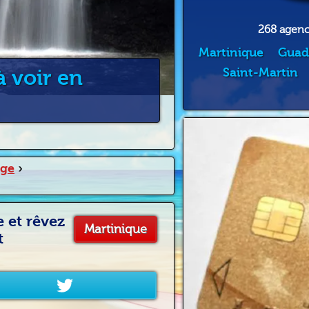
268 agence
Martinique
Guad
 voir en
Saint-Martin
age
›
 et rêvez
Martinique
t