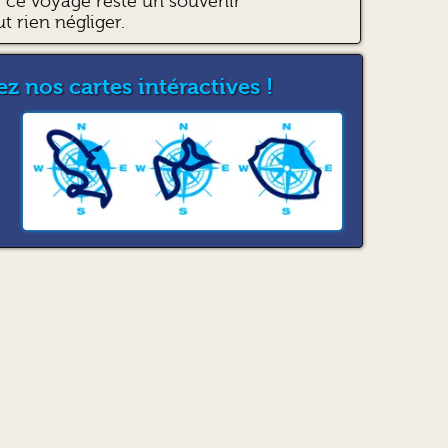
ce voyage reste un souvenir
ut rien négliger.
z nos cartes intéractives !