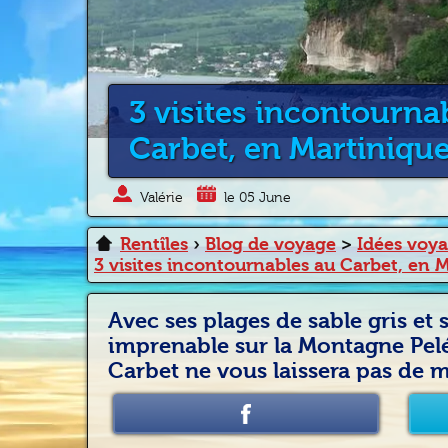
3 visites incontourna
Carbet, en Martiniqu
Valérie
le 05 June
Rentîles
›
Blog de voyage
>
Idées voy
3 visites incontournables au Carbet, en 
Avec ses plages de sable gris et 
imprenable sur la Montagne Pelé
Carbet ne vous laissera pas de m