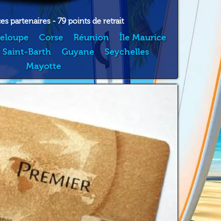
s partenaires - 79 points de retrait
eloupe
Corse
Réunion
Île Maurice
Saint-Barth
Guyane
Seychelles
Mayotte