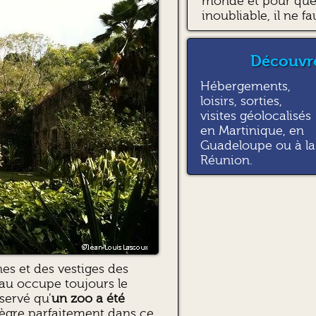
monde et pour que 
inoubliable, il ne fa
Découvre
Hébergements,
loisirs, sorties,
visites géolocalisés
en Martinique, en
Guadeloupe ou à la
Réunion.
nes et des vestiges des
eau occupe toujours le
servé qu’
un zoo a été
ntègre parfaitement dans ce