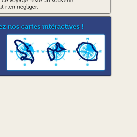
ce voyage reste un souvenir
ut rien négliger.
z nos cartes intéractives !