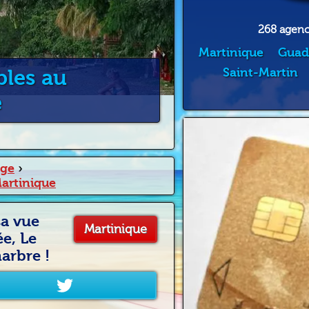
268 agence
Martinique
Guad
bles au
Saint-Martin
e
age
›
Martinique
sa vue
Martinique
e, Le
arbre !