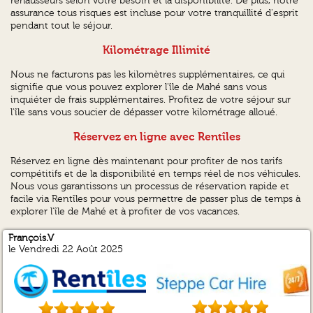
réhausseurs selon votre besoin et la disponibilité. De plus, notre
assurance tous risques est incluse pour votre tranquillité d'esprit
pendant tout le séjour.
Kilométrage Illimité
Nous ne facturons pas les kilomètres supplémentaires, ce qui
signifie que vous pouvez explorer l'île de Mahé sans vous
inquiéter de frais supplémentaires. Profitez de votre séjour sur
l'île sans vous soucier de dépasser votre kilométrage alloué.
Réservez en ligne avec Rentîles
Réservez en ligne dès maintenant pour profiter de nos tarifs
compétitifs et de la disponibilité en temps réel de nos véhicules.
Nous vous garantissons un processus de réservation rapide et
facile via Rentîles pour vous permettre de passer plus de temps à
explorer l'île de Mahé et à profiter de vos vacances.
François.V
JULIEN.P
PHILIPPE.D
Martine.D
le Vendredi 22 Août 2025