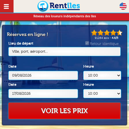
Réseau des loueurs indépendants des îles
Réservez en ligne !
91264
avis -
4.6
/
5
Lieu de départ
Retour identique
Ville, port, aéroport...
Date
Heure
Date
Heure
VOIR LES PRIX