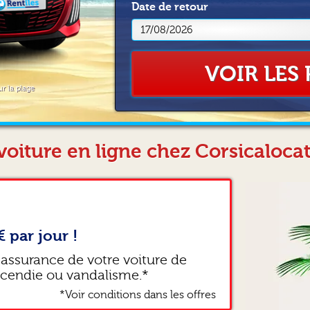
Date
de retour
VOIR LES 
ur la plage
voiture en ligne chez Corsicaloca
€ par jour !
 assurance de votre voiture de
ncendie ou vandalisme.*
*Voir conditions dans les offres