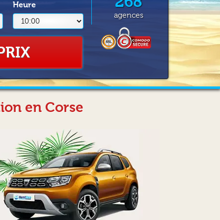
268
Heure
agences
PRIX
tion en Corse