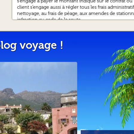
s’engage à payer le montant indiqué sur le contrat ou l
client s’engage aussi à régler tous les frais administra
nettoyage, au frais de péage, aux amendes de stationn
infraction au code de la route.
En signant le contrat le client accepte les conditions g
lieux du véhicule.
log voyage !
2 - LE VÉ
2.1 - Le tarif
Les tarifs figurant sur le site Internet Rentîles sont 
applicable au jour de la commande. Tout changement d
services.
Le prix de la location du véhicule se calcule en fonctio
Vos heures et dates de début et de fin
Le lieu de prise en charge
La catégorie de véhicules souhaité
Les diverses options souscrites
Il peut contenir aussi d’autres frais, par exemple la t