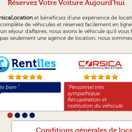
Réservez Votre Voiture Aujourd'hui
rsicaLocation
et bénéficiez d'une expérience de locati
mplète de véhicules et réservez facilement en ligne
n séjour d'affaires, nous avons le véhicule qu'il vous 
pas seulement une agence de location; nous sommes v
ès bien ”
a réservation s est
3ème réservation avec
"Personnel très
"..."
"Très très satisfaite. Un
"Véhicule dans un très
fectuée sur Rentiles sur
ntîles . pas de problème
sympathique,
service très sérieux. Nous
bon état de propreté.
commandation. Très
ujours aussi facile et
Récupération et
avons récupéré le
Personnel avenant qui
mplement et
air.”
restitution du véhicule
véhicule à l heure
vient vous chercher à
formations très claires.
très facile"
convenue. Pour la dépose
l'aéroport. Restitution sur
⬤
⬤
⬤
⬤
 recommande à mon
du véhicule, dans une
le parking D à 5 minutes
r.”
confiance absolue. Je
de l'aéroport. Je
Conditions générales de loc
recommande vivement
recommande."