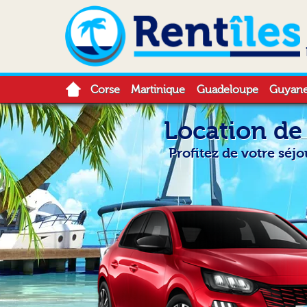
Corse
Martinique
Guadeloupe
Guyan
Location de
Profitez de votre séj