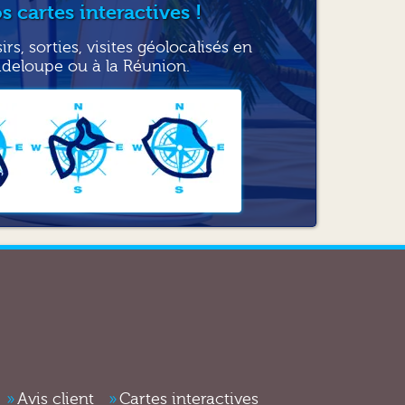
 cartes interactives !
é, réhausseur, parasol, conducteur
rs, sorties, visites géolocalisés en
f de base. Le montant est calculé en fonction
deloupe ou à la Réunion.
rations sur le véhicule ?
éparation pour chaque sinistre ou incident
par catégorie de véhicule sélectionné en
 du constructeur d’origine, la prestation de
paration ; des frais d’immobilisation vous
 par l’agence.
 seront facturés et la caution sera rendue au
Avis client
Cartes interactives