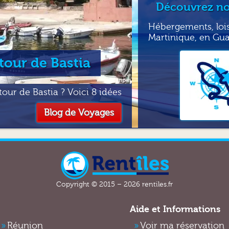
ou autre.
Découvrez nos
Il est possible d’ajouter des options comme siège béb
Hébergements, loisi
supplémentaire, GPS, Cela implique un surcoût au tari
Martinique, en Gua
de la durée de la location.
2.2 - Accident et dommages
utour de Bastia
Comment sont calculés les coups et dommages de répa
Nous utilisons un barème pour calculer les coûts de r
our de Bastia ? Voici 8 idées
causé sur le véhicule. Il s’appuie sur un coût moyen 
tenant compte des marques, modèle et du gabarit.
Blog de Voyages
Les frais comprennent la valeur des pièces de rechange
service du garage qui effectuera les réparations.
Si le véhicule est immobilisé il doit être envoyé en ré
seront facturés.
Copyright © 2015 – 2026 rentiles.fr
En cas de sinistre la caution sera totalement récupérée
Aide et Informations
En cas de dommages seuls les montants de réparations
client.
Réunion
Voir ma réservation