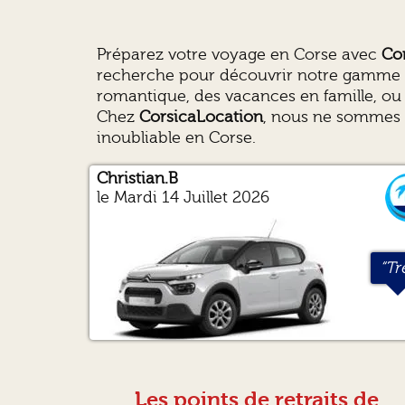
Préparez votre voyage en Corse avec
Co
recherche pour découvrir notre gamme co
romantique, des vacances en famille, ou u
Chez
CorsicaLocation
, nous ne sommes 
inoubliable en Corse.
Christian.B
Fabrice.B
Hervé.R
Christine.M
le Mardi 14 Juillet 2026
“Tr
“...”
“L
“
ef
re
re
to
si
cl
in
Je
tou
Les points de retraits de