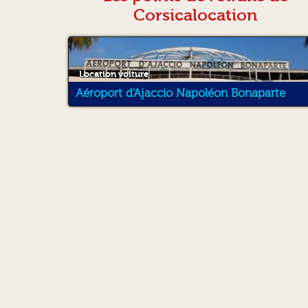
Corsicalocation
Location voiture
Aéroport d'Ajaccio Napoléon Bonaparte