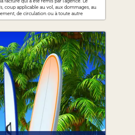
a facture qui a été remis par l’agence. Le
tifs, coup applicable au vol, aux dommages, au
ement, de circulation ou à toute autre
énérales de location et le rapport d’état des
HICULE
des prix TTC en euro tenant compte de la TVA
u taux de TVA sera répercuté sur le prix des
n des facteurs suivants :
axe locale, frais environnemental, emplacement