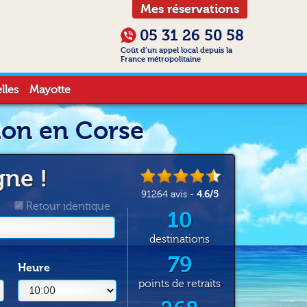
Mes réservations
05 31 26 50 58
Coût d’un appel local depuis la
France métropolitaine
lles
Mayotte
ion en Corse
gne !
91264
avis -
4.6
/
5
Retour identique
10
destinations
79
Heure
points de retraits