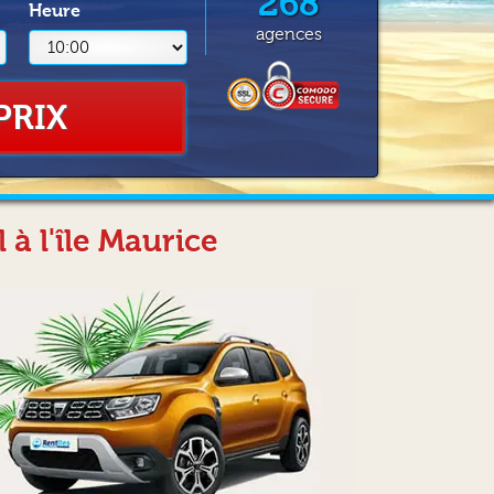
268
Heure
agences
PRIX
à l'île Maurice