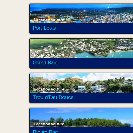
Location voiture
Port Louis
Location voiture
Grand Baie
Location voiture
Trou d'Eau Douce
Location voiture
Flic en Flac