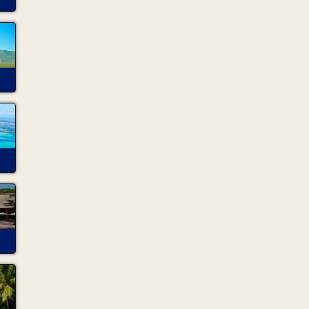
scellés et les scellés ne pourront être enlevés ou viol
s'acquitter des frais de nettoyage et de remise en état
coupures. En cas de détérioration de l'un d'eux pour 
locataire s'engage à le remplacer immédiatement pa
d'usure sensiblement égale.
Article 3 – É
Tout dommage ou perte d'équipement n'est couvert pa
du client ; en cas de dommage ou perte d'équipement, 
retourner le véhicule à AVS Car Rental Ltd.
Article 4 - POLITIQUE D
L'essence est à la charge du locataire et afin d'éviter d
retourner le véhicule avec le même niveau d'essence q
chaque niveau manquant. Le locataire doit vérifier régu
devra justifier de ces vérifications par des factures c
indemnité pour usure anormale.
Article 5 - ENTRETI