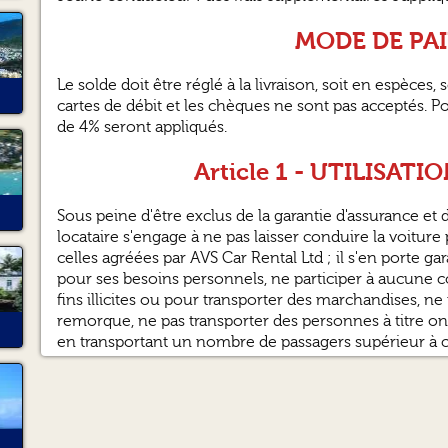
MODE DE PAI
Le solde doit être réglé à la livraison, soit en espèces, s
cartes de débit et les chèques ne sont pas acceptés. Po
de 4% seront appliqués.
Article 1 - UTILISAT
Sous peine d'être exclus de la garantie d'assurance et
locataire s'engage à ne pas laisser conduire la voitu
celles agréées par AVS Car Rental Ltd ; il s'en porte gar
pour ses besoins personnels, ne participer à aucune co
fins illicites ou pour transporter des marchandises, 
remorque, ne pas transporter des personnes à titre on
en transportant un nombre de passagers supérieur à ce
Article 2 - ÉTAT
Le véhicule est livré en parfait état de marche et de p