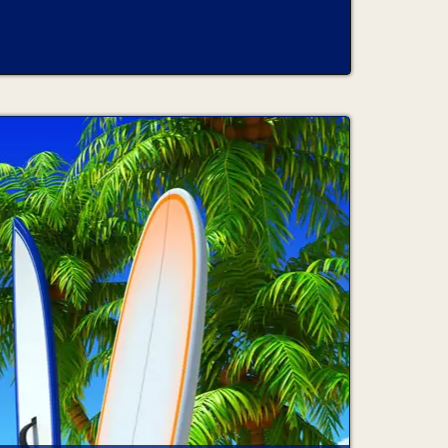
OMPÉTENCE
 Rental Ltd et le locataire sont uniquement de
 & LAISSÉE AILLEURS
 Rental Ltd hors de l'aéroport de Plaisance, un
du locataire.
ICIPÉ ET ANNULATION
prévu ou décide d'annuler la location, aucun
l.