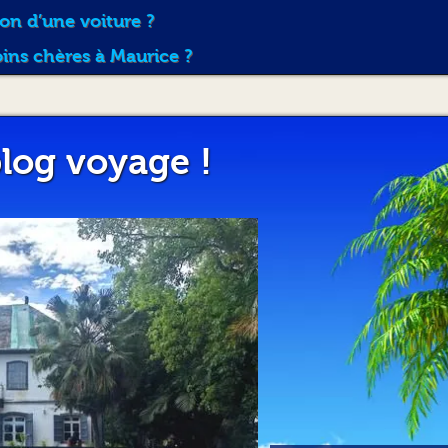
contre lui pendant la durée de la location.
ion d’une voiture ?
Article 9 – C
oins chères à Maurice ?
Toutes les contestations pouvant naître entre AVS Car
la compétence des tribunaux de l'Île Maurice.
Article 10 - LOUÉE ICI
log voyage !
Dans le cas où le véhicule doit être repris par AVS Car
tarif additionnel de Rs1000 sera imposé sur la facture 
Article 11 - RETOUR ANT
Si le client décide de rendre le véhicule plus tôt que 
remboursement ne sera effectué sauf cas exceptionne