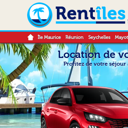
Île Maurice
Réunion
Seychelles
Mayot
Location de vo
Profitez de votre séjour 