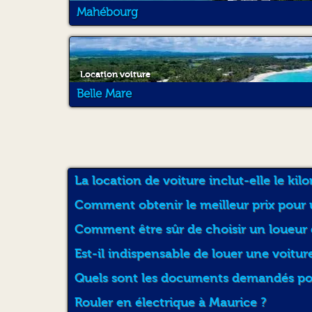
Mahébourg
Location voiture
Belle Mare
La location de voiture inclut-elle le kil
Comment obtenir le meilleur prix pour 
Comment être sûr de choisir un loueur de
Est-il indispensable de louer une voitur
Quels sont les documents demandés pour
Rouler en électrique à Maurice ?