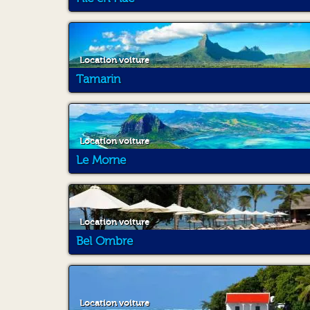
Location voiture
Tamarin
Location voiture
Le Morne
Location voiture
Bel Ombre
Location voiture