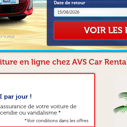
Date
de retour
VOIR LES 
ur la plage
iture en ligne chez AVS Car Rental 
€ par jour !
 assurance de votre voiture de
ncendie ou vandalisme.*
*Voir conditions dans les offres