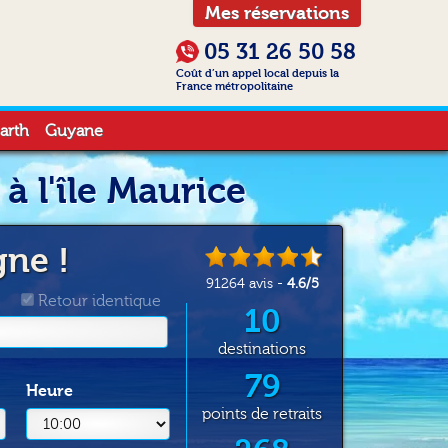
Mes réservations
05 31 26 50 58
Coût d’un appel local depuis la
France métropolitaine
arth
Guyane
à l'île Maurice
gne !
91264
avis -
4.6
/
5
Retour identique
10
destinations
79
Heure
points de retraits